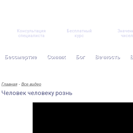
Консультация
Бесплатный
Значен
специалиста
курс
чисел
Бессмертие
Сонник
Бог
Вечность
Главная
Все видео
Человек человеку рознь