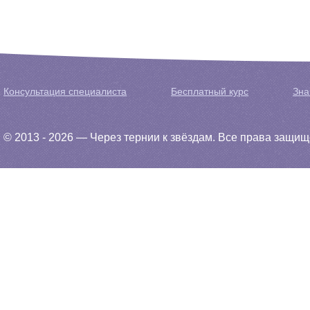
Консультация специалиста
Бесплатный курс
Зна
© 2013 - 2026 — Через тернии к звёздам. Все права защи