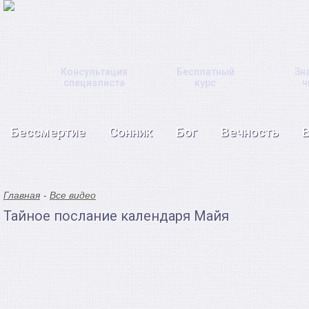
Консультация
Бесплатный
Зн
специалиста
курс
ч
Бессмертие
Сонник
Бог
Вечность
Главная
Все видео
Тайное послание календаря Майя