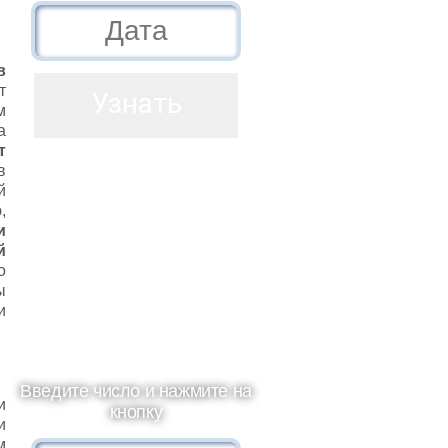
в
т
м
а
т
в
й
,
и
й
о
ы
и
Введите число и нажмите на
и
кнопку
и
м