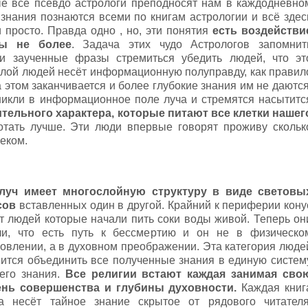
ые все псевдо астрологи преподносят нам в каждодневно
 знания познаются всеми по книгам астрологии и всё здес
 просто. Правда одно , но, эти понятия
есть воздействи
ы не более
. Задача этих чудо Астрологов запомнит
 заученные фразы стремиться убедить людей, что эт
слой людей несёт информационную полуправду, как правил
а этом заканчивается и более глубокие знания им не даются
никли в информационное поле луча и стремятся насытитс
тельного характера, которые питают все клетки нашег
тать лучше. Эти люди впервые говорят проживу скольк
веком.
луч имеет многослойную структуру в виде световы
сов
вставленных один в другой. Крайний к периферии кону
т людей которые начали пить соки воды живой. Теперь он
ли, что есть путь к бессмертию и он не в физическо
овлении, а в духовном преображении. Эта категория люде
ится объединить все полученные знания в единую систем
его знания.
Все религии встают каждая занимая сво
ень совершенства и глубины духовности.
Каждая книг
да несёт тайное знание скрытое от рядового читателя