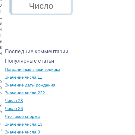
о
т
,
е
я
т
е
з
Последние комментарии
и
Популярные статьи
Пограничные знаки зодиака
Значение числа 11
о
Значение даты рождения
о
Значение числа 222
е
.
Число 28
х
Число 26
е
Что такое сперма
.
т
Значение числа 13
я
Значение числа 9