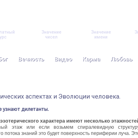
латный
Значение
Значение
З
урс
чисел
имени
Бог
Вечность
Видео
Карма
Любовь
ических аспектах и Эволюции человека.
е узнают дилетанты.
 эзотерического характера имеют несколько этажносте
вый этаж или если возьмем спиралевидную структур
го потока знаний это будет поверхность периферии луча. Эт