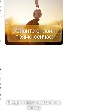
м
ь
е
ь
о
о
.
я
о
о
х
с
и
м
й
у
ю
Введите имя и нажмите на
а
кнопку
.