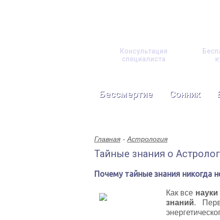
Консультация
Бесп
специалиста
к
Бессмертие
Сонник
Главная
Астрология
Тайные знания о Астролог
Почему тайные знания никогда н
Как все
науки
знаний
. Пер
энергетическо