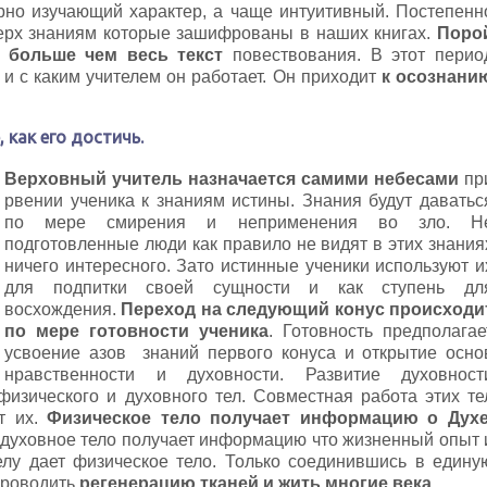
рно изучающий характер, а чаще интуитивный. Постепенн
верх знаниям которые зашифрованы в наших книгах.
Поро
т больше чем весь текст
повествования. В этот перио
 и с каким учителем он работает. Он приходит
к осознани
 как его достичь.
Верховный учитель назначается самими небесами
пр
рвении ученика к знаниям истины. Знания будут даватьс
по мере смирения и неприменения во зло. Н
подготовленные люди как правило не видят в этих знания
ничего интересного. Зато истинные ученики используют и
для подпитки своей сущности и как ступень дл
восхождения.
Переход на следующий конус происходи
по мере готовности ученика
. Готовность предполагае
усвоение азов знаний первого конуса и открытие осно
нравственности и духовности. Развитие духовност
изического и духовного тел. Совместная работа этих те
т их.
Физическое тело получает информацию о Духе
а духовное тело получает информацию что жизненный опыт 
елу дает физическое тело. Только соединившись в едину
проводить
регенерацию тканей и жить многие века.