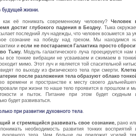
в будущей жизни.
, как её понимать современному человеку?
Человек 
емя достиг глубокого падения в Бездну
. Тьма окружае
сылает последний луч надежды, что человек возьмется за у
вое сознание на победу над грехом. Мы находимся н
актики и
если не постараемся Галактика просто сброси
 во Тьму.
Модуль галактического луча проецируется нам 
мы все тонкие вибрации не усваиваем и сжимаем в тонки
роходит мимо. Этот луч и является той спасительной нитью
видят по выходу из физического тела при смерти.
Клетк
атерии после разложения тела образуют облако тонко
 во времени и пространстве к месту своего дальнейшег
ировали при жизни то наше тело проявится в прошлом и м
токости и пыток. Питание при этом будет скудным 
ко будет развиваться.
лько при развитии духовного тела
.
щий и стремящийся развивать свое сознание,
рано ил
 понимать необходимость развития тонких восприятий 
о духовного тела. Чем больше он приложит усилий те