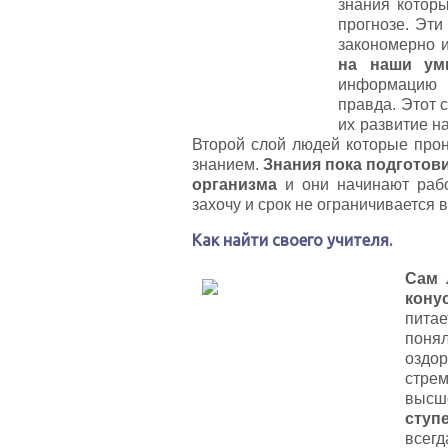
знания котор
прогнозе. Эти
закономерно и
на наши ум
информацию и
правда. Этот 
их развитие н
Второй слой людей которые про
знанием.
Знания пока подготови
организма
и они начинают рабо
захочу и срок не ограничивается 
Как найти своего учителя.
Сам 
кону
питае
поня
оздор
стрем
высш
ступ
всег