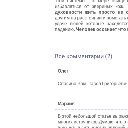
этой системы. По мере очищени
избавляться от звериных кож.
духовности жить просто не 
другим на расстоянии и помогать
удаче людей которые находятс
падению.
Человек осознает что 
Все комментарии (2)
Олег
Спасибо Вам Павел Григорьевич
Марзия
В этой небольшой статье выраж
многих источников.Думаю, что э
вникнуть в суть многих явлений и