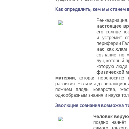
Как определить, кем мы станем 
Ренкеарнация
настоящее вр
его, солнце по
и устремит с
периферии Гал
нас как хлам
сознание, но 
луч, который п
которую люди 
физической м
материи
, которая переносится
развития. Если мы дэ эволюцион
пожнём плоды коварства, жес
однообразным знания и наука толь
Эволюция сознания возможна то
Человек верую
поздно начнёт
самого тонког