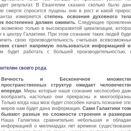
удет результат. В Евангелии сказано сколько было дан
ле смерти спросится пущены они в рост и какой прирос
антах измеряется
степень освоения духовного тела
ек постепенно должен оживить
. Следующее проявлени
а возможно только в высокоразвитой цивилизации, котора
 к центру Галактики. При этом сознание таких людей буде
ичить свою производительность считывая всевозможны
овек станет напрямую пользоваться информацией и
м будет работать с большей производительностью, 
ителем своего рода.
Вечность и Бесконечное множеств
пространственных структур ожидает человечеств
впереди
. Миры которые наше сознание неспособно даж
вообразить настолько они прекрасны и многообразны
Только когда наш мозг будет способен начать познание эти
миров нам будет дана информация.
Сами Галактики тож
бывают разные по сложности строения и размерам
Наша Галактика сравнительно небольшая и обладае
информацией о миллиардах лет времени существовани