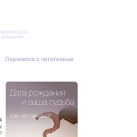
начение даты
рождения
Переписка с читателями
й
у
о