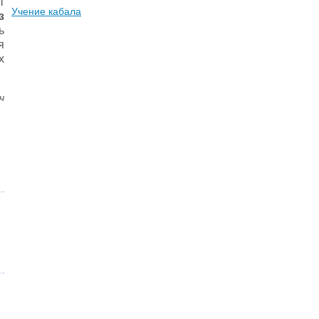
т
Учение кабала
з
ь
я
х
ч