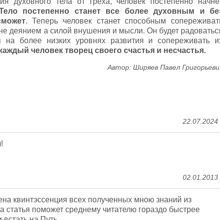
я духовного тела от греха, человек постепенно начнё
Тело постепенно станет все более духовным и бе
сможет
. Теперь человек станет способным сопереживат
 не деянием а силой внушения и мысли. Он будет радоватьс
я на более низких уровнях развития и сопереживать и
каждый человек творец своего счастья и несчастья.
Автор: Ширяев Павел Григорьеви
22.07.2024
!
02.01.2013
ена квинтэссенция всех полученных мною знаний из
та статья поможет среднему читателю гораздо быстрее
 встать на Путь.