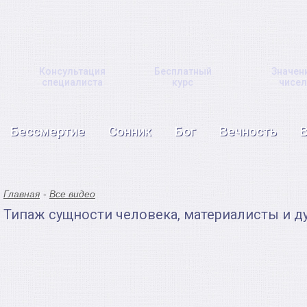
Консультация
Бесплатный
Значен
специалиста
курс
чисел
Бессмертие
Сонник
Бог
Вечность
Главная
Все видео
Типаж сущности человека, материалисты и 