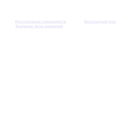
Консультация специалиста
Бесплатный курс
Значение даты рождения
© 2013 - 2026 — Через тернии к звёздам. Все права защ