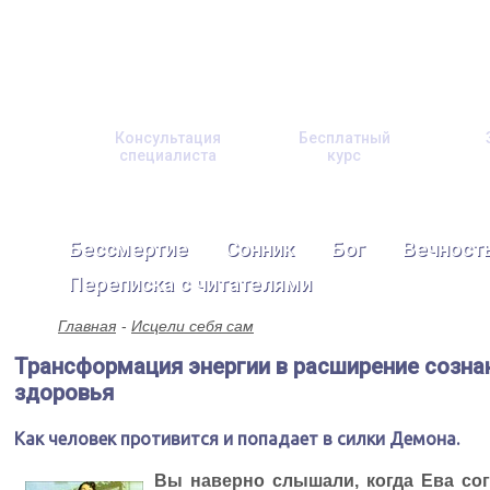
Консультация
Бесплатный
специалиста
курс
Бессмертие
Сонник
Бог
Вечност
Переписка с читателями
Главная
Исцели себя сам
Трансформация энергии в расширение созна
здоровья
Как человек противится и попадает в силки Демона.
Вы наверно слышали, когда Ева со