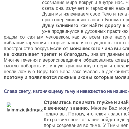
осознание мира вокруг и внутри нас.
света она излучает и гармонией насыщ
Души мы излечиваем свое Тело и тела
при сопереживании словно Богоматер
Душу ближнего как найти дорогу к 
уже продвинулся в духовных практиках,
рядом со святым человеком, как во всем теле наступ
вибрации гармонии которые наполняют сущность этого св
пространство вокруг.
Если от монашеского чина вы с
не охватывает трепет и благодать
, значит данный 
Многие течения и вероисповедания образовались когда р
смогло побороть истинную христианскую веру и внедр
несли ложную Веру. Вся Вера заключалась в дескриди
поэтому и появляются ложные иконы которые моля
Слава свету, изгоняющему тьму и невежество из наших 
Стремитесь понимать глубже и знай
к вечному знанию
. Многие Вас могу
только вы. Потому, что ключ к заветн
Кто развил своё сознание войдёт в две
поры созревания во тьме. У Тьмы нет