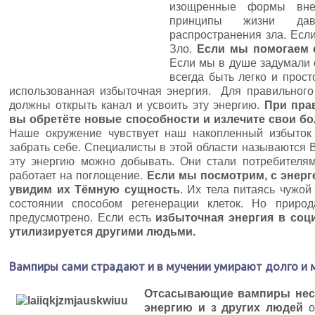
изощренные формы вн
принципы жизни дав
распространения зла. Есл
Зло.
Если мы помогаем 
Если мы в душе задумали
всегда быть легко и прост
использованная избыточная энергия. Для правильного
должны открыть канал и усвоить эту энергию.
При пра
вы обретёте новые способности и излечите свои бо
Наше окружение чувствует наш накопленный избыток 
забрать себе. Специалисты в этой области называются 
эту энергию можно добывать. Они стали потребителям
работает на поглощение.
Если мы посмотрим, с энерге
увидим их Тёмную сущность
. Их тела питаясь чужо
состоянии способом регенерации клеток. Но приро
предусмотрено. Если есть
избыточная энергия в соц
утилизируется другими людьми.
Вампиры сами страдают и в мучении умирают долго и 
Отсасывающие вампиры нес
энергию и з других людей
о