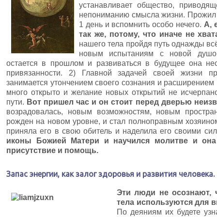
устанавливает общество, приводящ
непониманию смысла жизни. Прожил по
1 день и вспомнить особо нечего.
А, 
так же, потому, что иначе не хва
нашего тела пройдя путь однажды всё
новым испытаниям с новой душо
остается в прошлом и развиваться в будущее она не
привязанности. 2) Главной задачей своей жизни п
занимается утончением своего сознания и расширением 
много открыто и желание новых открытий не исчерпано
пути.
Вот пришел час и он стоит перед дверью неизв
возрадовалась, новым возможностям, новым простра
рожден на новом уровне, и стал полноправным хозяином
приняла его в свою обитель и наделила его своими си
иконы Божией Матери и
научился молитве и она
присутствие и помощь.
Запас энергии, как залог здоровья и развития человека.
Эти люди не осознают, ч
тела используются для 
По деяниям их будете узн