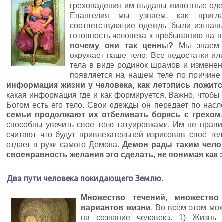
грехопадения им выданы животные оде
Евангелия мы узнаем, как приг
соответствующие одежды были изгнан
готовность человека к пребыванию на 
почему они так ценны?
Мы знаем ч
окружает наше тело. Все недостатки и
тела в виде родинок шрамов и измене
появляется на нашем теле по причине
информация жизни у человека, как летопись ложитс
какая информация где и как формируется. Важно, чтобы 
Богом есть его тело. Свои одежды он передает по нас
семьи продолжают их отбеливать борясь с грехом
способны увечить свое тело татуировками. Им не нрави
считают что будут привлекательней изрисовав своё тел
отдает в руки самого Демона.
Демон рады таким чело
своенравность желания это сделать, не понимая как э
Два пути человека покидающего Землю.
Множество течений, множество
вариантов жизни
. Во всём этом мо
на сознание человека. 1) Жизнь 