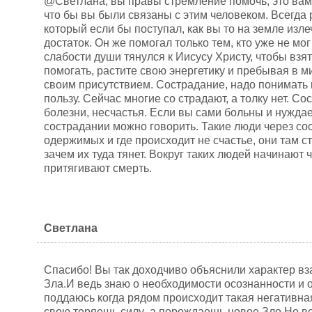
@Светлана, вы правы стремление помочь, это вам
что бы вы были связаны с этим человеком. Всегда 
который если бы поступал, как вы то на земле изле
достаток. Он же помогал только тем, кто уже не мо
слабости души тянулся к Иисусу Христу, чтобы взят
помогать, растите свою энергетику и пребывая в 
своим присутствием. Сострадание, надо понимать 
пользу. Сейчас многие со страдают, а толку нет. С
болезни, несчастья. Если вы сами больны и нуждае
сострадании можно говорить. Такие люди через с
одержимых и где происходит не счастье, они там с
зачем их туда тянет. Вокруг таких людей начинают 
притягивают смерть.
Светлана
Спасибо! Вы так доходчиво объяснили характер 
Зла.И ведь знаю о необходимости осознанности и 
поддаюсь когда рядом происходит такая негативная
свою теряешь силу ,а порождаешь новое Зло.Но ве