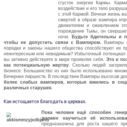
сгусток энергии Кармы. Карм
воздействие и его тело разруша
с этой Кармой. Вечная жизнь ва
смертей в образе вампира опр
движителем и оживлением это
порождение Тьмы, он свершает
ночи.
Будьте бдительны и п
чтобы не допустить связи с Вампиром.
Вампиры с
порядки и законы нашего общества способствуют их п
неинтересным или невидимым? Избыточный потенциал 
вы активно действуете в мире проявляя себя.
Это и по
как потенциальную жертву
. Сколько людей загорел
бизнесе. Большинство из них было использовано множ
Вечерних пиршеств. В последствии Вампиры высосав дос
более слабых вампиров, которые вжились в соц
различных старушек.
Как истощается благодать в церквах.
Пока человек ещё способен гене
должен научиться её использов
предназначена для роста нашего пр