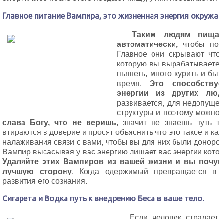
Главное питание Вампира, это жизненная энергия окруж
Таким людям пища 
автоматически,
чтобы пок
Главное они скрывают чт
которую вы вырабатываете.
пьянеть, много курить и б
время.
Это способству
энергии из других лю
развивается, для недопуще
структуры и поэтому можно 
слава Богу, что не веришь
, значит не знаешь путь 
втираются в доверие и просят объяснить что это такое и к
налаживания связи с вами, чтобы вы для них были доноро
Вампир высасывая у вас энергию лишает вас энергии кот
Удаляйте этих Вампиров из вашей жизни и вы почув
лучшую сторону
. Когда одержимый превращается в
развития его сознания.
Сигарета и Водка путь к внедрению Беса в ваше тело.
Если человек страдае