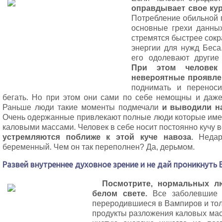
оправдывает свое кур
Потребление обильной п
основные грехи данны
стремятся быстрее сок
энергии для нужд Беса
его одолевают другие
При этом челове
невероятные проявле
поднимать и перенос
бегать. Но при этом они сами по себе немощны и даже 
Раньше люди такие моменты подмечали
и выводили на
Очень одержанные привлекают полные люди которые име
каловыми массами. Человек в себе носит постоянно кучу 
устремляются поближе к этой куче навоза
. Неда
беременный. Чем он так переполнен? Да, дерьмом.
Развей внутреннее духовное зрение и не дай проникнуть Б
Посмотрите, нормальных лю
белом свете.
Все заболевшие 
переродившиеся в Вампиров и тол
продукты разложения каловых ма