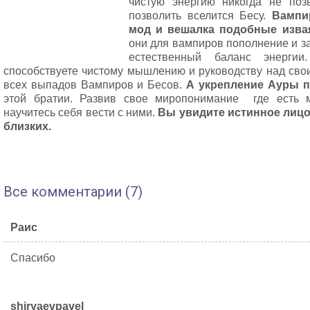
чистую энергию никогда не поз
позволить вселится Бесу.
Вампи
мод и вешалка подобные изва
они для вампиров пополнение и за
естественный баланс энерги
способствуете чистому мышлению и руководству над св
всех выпадов Вампиров и Бесов.
А укрепление Ауры 
этой братии. Развив свое миропонимание где есть 
научитесь себя вести с ними.
Вы увидите истинное лицо
близких.
Все комментарии (7)
Раис
Спасибо
shiryaevpavel