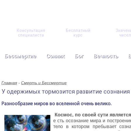
Консультация
Бесплатный
Значен
специалиста
курс
чисел
Бессмертие
Сонник
Бог
Вечность
Главная
Смерть и Бессмертие
У одержимых тормозится развитие сознания
Разнообразие миров во вселенной очень велико.
Космос, по своей сути являетс
е сть осознание мира и построени
тело в котором пребывает созн