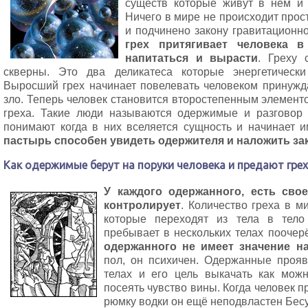
существ которые живут в нём и 
Ничего в мире не происходит прос
и подчинено закону гравитационн
грех притягивает человека в
напитаться и вырасти
. Греху 
скверны. Это два деликатеса которые энергетически
Выросший грех начинает повелевать человеком принужда
зло. Теперь человек становится второстепенным элемент
греха. Такие люди называются одержимые и разговор
понимают когда в них вселяется сущность и начинает 
пастырь способен увидеть одержителя и наложить зак
Как одержимые берут на поруки человека и предают грех
У каждого одержанного, есть сво
контролирует
. Количество греха в 
которые переходят из тела в тело
пребывает в нескольких телах поочер
одержанного не имеет значение н
пол, он психичен. Одержанные прояв
телах и его цель выкачать как мож
посеять чувство вины. Когда человек п
рюмку водки он ещё неподвластен Бесу