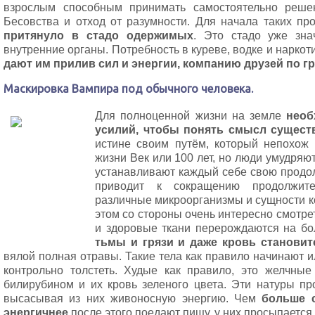
взрослым способным принимать самостоятельно реше
Бесовства и отход от разумности. Для начала таких п
притянуло в стадо одержимых
. Это стадо уже зна
внутренние органы. Потребность в куреве, водке и наркот
дают им прилив сил и энергии, компанию друзей по г
Маскировка Вампира под обычного человека.
Для полноценной жизни на земле
необ
усилий, чтобы понять смысл сущест
истине своим путём, который непохож 
жизни Век или 100 лет, но люди умудряют
устанавливают каждый себе свою продо
приводит к сокращению продолжите
различные микроорганизмы и сущности к
этом со стороны очень интересно смотрет
и здоровые ткани перерождаются на б
тьмы и грязи и даже кровь становит
вялой полная отравы. Такие тела как правило начинают и
контрольно толстеть. Худые как правило, это желчны
билирубином и их кровь зеленого цвета. Эти натуры п
высасывая из них живоносную энергию. Чем
больше 
энергичнее
после этого поедают пищу, у них просыпается 