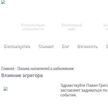
Консультация
Бесплатный
Зн
специалиста
курс
ч
Бессмертие
Сонник
Бог
Вечность
Главная
Письма читателей о наболевшем
Влияние эгрегора
Здравствуйте Павел Григо
заставляет задуматься по
события.