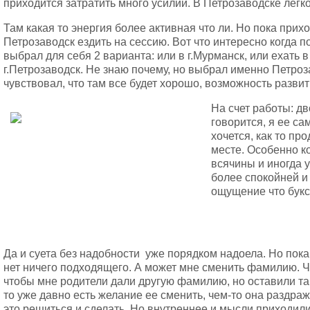
приходится затратить много усилий. В Петрозаводске легко
Там какая то энергия более активная что ли. Но пока прихо
Петрозаводск ездить на сессию. Вот что интересно когда п
выбрал для себя 2 варианта: или в г.Мурманск, или ехать в
г.Петрозаводск. Не знаю почему, но выбрал именно Петро
чувствовал, что там все будет хорошо, возможность развит
На счет работы: д
говорится, я ее са
хочется, как то пр
месте. Особенно к
всячины и иногда у
более спокойней и 
ощущение что букс
Да и суета без надобности уже порядком надоела. Но пока
нет ничего подходящего. А может мне сменить фамилию. Ч
чтобы мне родители дали другую фамилию, но оставили так
то уже давно есть желание ее сменить, чем-то она раздража
это решиться и сделать. Но внутреннее и мысли приходили