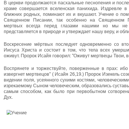
В церкви продолжаются пасхальные песнопения и после 
храме совершается вселенская панихида. Издревле в
ближних родных, поминают их и вкушают. Учение о по
Священном Писании, так особенно на Священном П
мертвых всегда перед глазами нашими но мы не
представляется в природе и утверждает нашу веру, и об
Воскресение мёртвых последует одновременно со вт
Иисуса Христа и состоит в том, что тела всех умерш
оживут. Пророк Исайя говорил: ”Оживут мертвецы Твои, в
Воспрянете и торжествуйте, поверженные в прах: ибо
извергнет мертвецов” ( Исайя 26,19.) Пророк Изекель с
видении поля, усеянного сухими костями, человеческими
изрекаемому Сыном человеческим, образовались суставы 
самым способом, как было при первобытном сотворени
Дух.