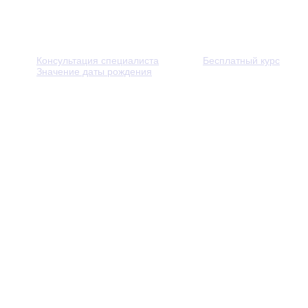
Консультация специалиста
Бесплатный курс
Значение даты рождения
© 2013 - 2026 — Через тернии к звёздам. Все права защ