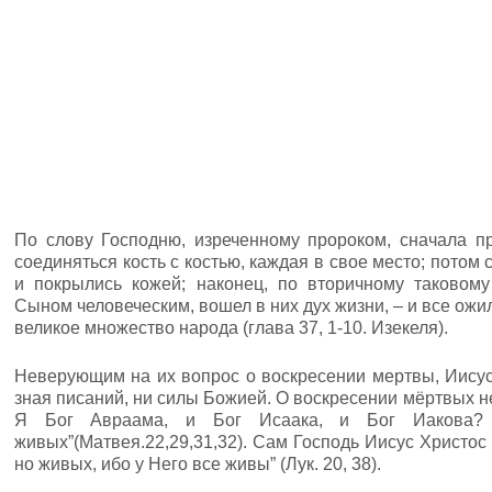
По слову Господню, изреченному пророком, сначала п
соединяться кость с костью, каждая в свое место; потом
и покрылись кожей; наконец, по вторичному таковом
Сыном человеческим, вошел в них дух жизни, – и все ожил
великое множество народа (глава 37, 1-10. Изекеля).
Неверующим на их вопрос о воскресении мертвы, Иисус 
зная писаний, ни силы Божией. О воскресении мёртвых н
Я Бог Авраама, и Бог Исаака, и Бог Иакова?
живых”(Матвея.22,29,31,32). Сам Господь Иисус Христос 
но живых, ибо у Него все живы” (Лук. 20, 38).