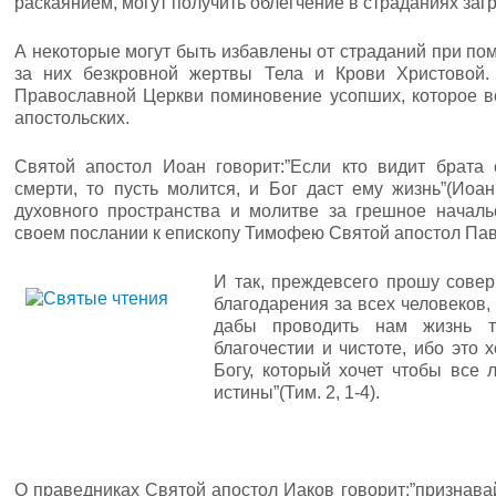
раскаянием, могут получить облегчение в страданиях заг
А некоторые могут быть избавлены от страданий при по
за них безкровной жертвы Тела и Крови Христовой
Православной Церкви поминовение усопших, которое в
апостольских.
Святой апостол Иоан говорит:”Если кто видит брата
смерти, то пусть молится, и Бог даст ему жизнь”(Иоан
духовного пространства и молитве за грешное началь
своем послании к епископу Тимофею Святой апостол Пав
И так, преждевсего прошу сове
благодарения за всех человеков,
дабы проводить нам жизнь 
благочестии и чистоте, ибо это
Богу, который хочет чтобы все 
истины”(Тим. 2, 1-4).
О праведниках Святой апостол Иаков говорит:”признавай