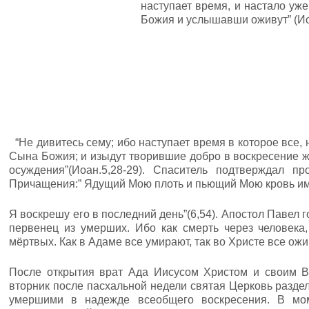
наступает время, и настало уж
Божия и услышавши оживут” (Ио
“Не дивитесь сему; ибо наступает время в которое все,
Сына Божия; и изыдут творившие добро в воскресение ж
осуждения”(Иоан.5,28-29). Спаситель подтверждал п
Причащения:” Ядущий Мою плоть и пьющий Мою кровь им
Я воскрешу его в последний день”(6,54). Апостол Павел г
первенец из умерших. Ибо как смерть через человека,
мёртвых. Как в Адаме все умирают, так во Христе все оживу
После открытия врат Ада Иисусом Христом и своим В
вторник после пасхальной недели святая Церковь разде
умершими в надежде всеобщего воскресения. В мом