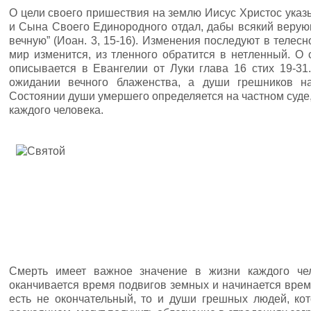
О цели своего пришествия на землю Иисус Христос указы
и Сына Своего Единородного отдал, дабы всякий верующ
вечную” (Иоан. 3, 15-16). Изменения последуют в телес
мир изменится, из тленного обратится в нетленный. О
описывается в Евангелии от Луки глава 16 стих 19-31
ожидании вечного блаженства, а души грешников н
Состоянии души умершего определяется на частном суде
каждого человека.
Смерть имеет важное значение в жизни каждого чел
оканчивается время подвигов земных и начинается время
есть не окончательный, то и души грешных людей, ко