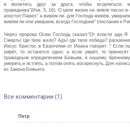
и молитесь друг за друга, чтобы исцелиться; 
праведника”(Иак. 5, 16). О цели жизни на земле писал 
апостол Павел:” а живём ли- для Господа живём, умираем
живём ли или умираем, всегда Господнии” (послание к Рим.
Через пророка Осию Господь сказал:”От власти ада Я 
Смерть! где твое жало? Адъ! где твоя победа? раскаяния 
Иисус Христос в Евангелии от Иоана говорит :” Если п
умрёт, то останется одно; а если умрёт, то принесёт 
праведным определением Божьим, и нашему бренному т
умереть и истлеть, а потом опять воскреснуть. Для напи
из Закона Божьего.
Все комментарии (1)
Петр