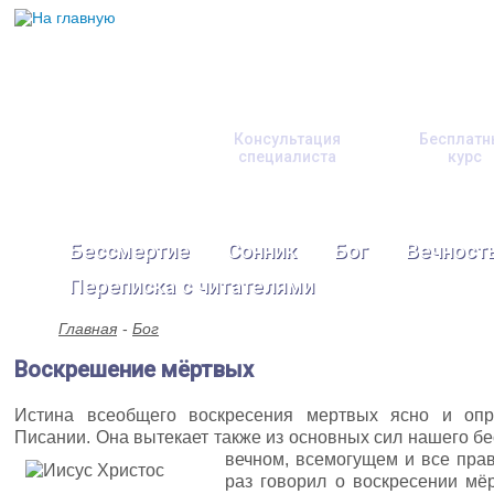
Консультация
Бесплатн
специалиста
курс
Бессмертие
Сонник
Бог
Вечност
Переписка с читателями
Главная
Бог
Воскрешение мёртвых
Истина всеобщего воскресения мертвых ясно и оп
Писании. Она вытекает также из основных сил нашего бе
вечном, всемогущем и все пра
раз говорил о воскресении мёр