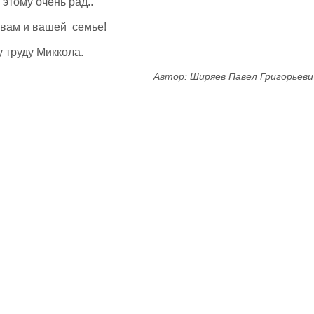
 этому очень рад..
 вам и вашей семье!
 труду Миккола.
Автор: Ширяев Павел Григорьеви