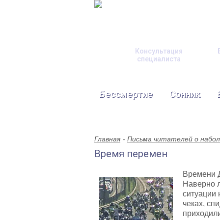
Консультация
специалиста
Бессмертие
Сонник
Главная
Письма читателей о набо
Время перемен
Времени Д
Наверно л
ситуации 
чеках, сп
приходили