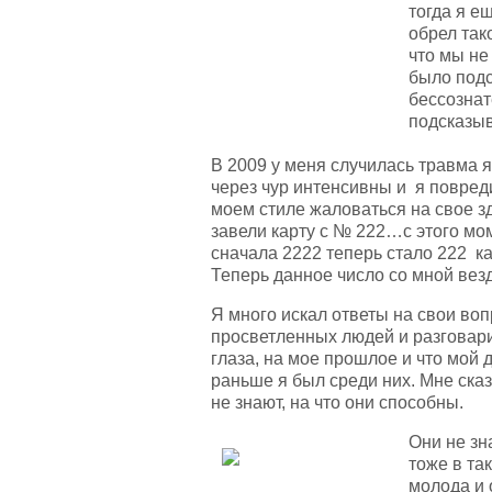
тогда я е
обрел так
что мы не
было под
бессознат
подсказы
В 2009 у меня случилась травма я
через чур интенсивны и я повред
моем стиле жаловаться на свое з
завели карту с № 222…с этого мом
сначала 2222 теперь стало 222 ка
Теперь данное число со мной ве
Я много искал ответы на свои во
просветленных людей и разговари
глаза, на мое прошлое и что мой 
раньше я был среди них. Мне ска
не знают, на что они способны.
Они не зн
тоже в та
молода и 