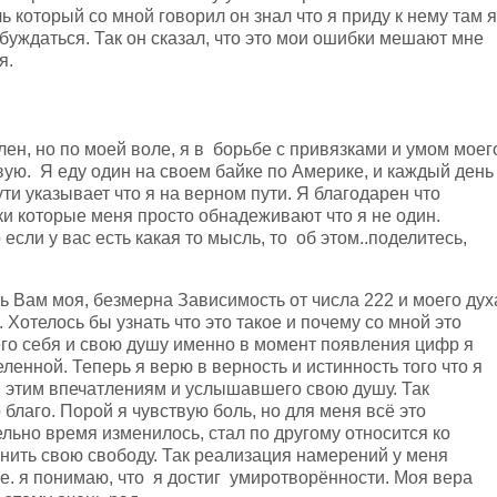
ль который со мной говорил он знал что я приду к нему там я
буждаться. Так он сказал, что это мои ошибки мешают мне
я.
ен, но по моей воле, я в борьбе с привязками и умом моег
вую. Я еду один на своем байке по Америке, и каждый день
ути указывает что я на верном пути. Я благодарен что
и которые меня просто обнадеживают что я не один.
если у вас есть какая то мысль, то об этом..поделитесь,
ь Вам моя, безмерна Зависимость от числа 222 и моего дух
Хотелось бы узнать что это такое и почему со мной это
его себя и свою душу именно в момент появления цифр я
ленной. Теперь я верю в верность и истинность того что я
 этим впечатлениям и услышавшего свою душу. Так
 благо. Порой я чувствую боль, но для меня всё это
льно время изменилось, стал по другому относится ко
енить свою свободу. Так реализация намерений у меня
се. я понимаю, что я достиг умиротворённости. Моя вера