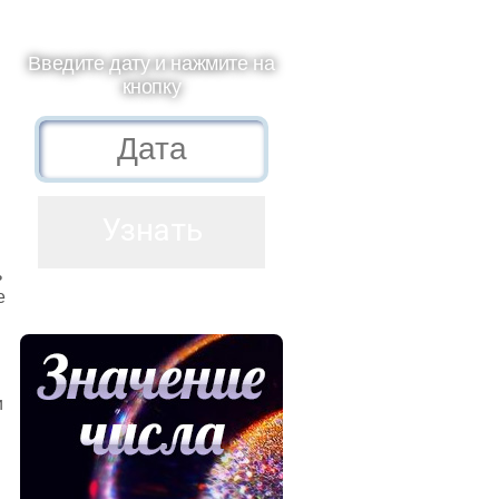
Введите дату и нажмите на
кнопку
ь
е
и