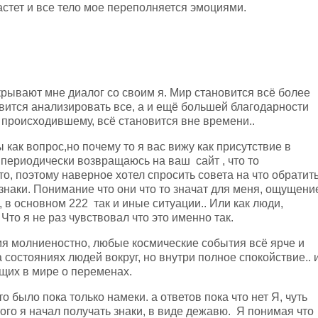
астет и все тело мое переполняется эмоциями.
крывают мне диалог со своим я. Мир становится всё более
ится анализировать все, а и ещё большей благодарности
 происходившему, всё становится вне времени..
 как вопрос,но почему то я вас вижу как присутствие в
периодически возвращаюсь на ваш сайт , что то
то, поэтому наверное хотел спросить совета на что обратит
 знаки. Понимание что они что то значат для меня, ощущени
, в основном 222 так и иные ситуации.. Или как люди,
 Что я не раз чувствовал что это именно так.
мя молниеностно, любые космические события всё ярче и
 состояниях людей вокруг, но внутри полное спокойствие.. 
ущих в мире о переменах.
то было пока только намеки. а ответов пока что нет Я, чуть
ого я начал получать знаки, в виде дежавю. Я понимая что