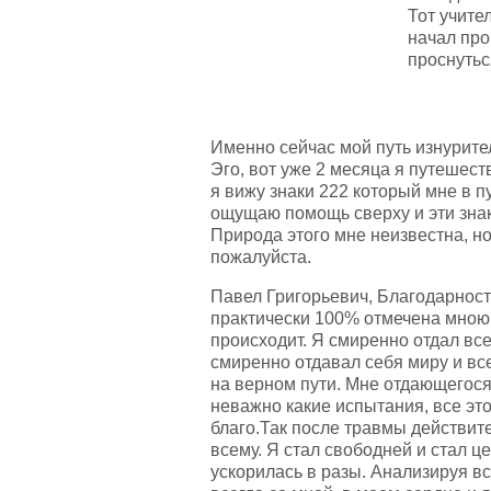
Тот учите
начал про
проснутьс
Именно сейчас мой путь изнурител
Эго, вот уже 2 месяца я путешест
я вижу знаки 222 который мне в п
ощущаю помощь сверху и эти знак
Природа этого мне неизвестна, но 
пожалуйста.
Павел Григорьевич, Благодарност
практически 100% отмечена мною. 
происходит. Я смиренно отдал вс
смиренно отдавал себя миру и все
на верном пути. Мне отдающегося
неважно какие испытания, все это
благо.Так после травмы действите
всему. Я стал свободней и стал ц
ускорилась в разы. Анализируя в