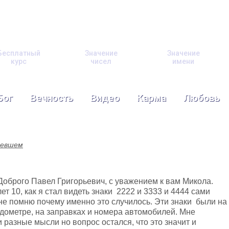
Бесплатный
Значение
Значение
курс
чисел
имени
Бог
Вечность
Видео
Карма
Любовь
левшем
оброго Павел Григорьевич, с уважением к вам Микола.
ет 10, как я стал видеть знаки 2222 и 3333 и 4444 сами
не помню почему именно это случилось. Эти знаки были на
идометре, на заправках и номера автомобилей. Мне
 разные мысли но вопрос остался, что это значит и