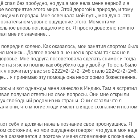
щё спал без пробудно, но душа моя вела меня верной и я
ое восприятие этого мира. Этой дорогой к природе, и тому
 видим в городах. Мне освещала мой путь, моя душа..это
сознательном уровне ощущение этого. Моментами
ельное вновь поглощало меня. Я просто доверялс тем кто
вал мне их значение…
 повредил колено. Как оказалось, мои занятия спортом был
ил мениск…Долгое время я не шёл к врачам так как не в
доровье. Мне подруга посоветовала сделать снимок и тогда
ента я ясно помню как обрубило одну двойку. То есть было
к я прочитал у вас это 2222=2+2+2+2=8 стало 222=2+2+2=6.
зде.…я принимаю эту помощь она неоспоримо божественна.
просы и вот однажды меня занесло в Индию. Там я встретил
вая получал ответы на свои вопросы. Они мне открыли
дух свободный родом из их страны. Они сказали что я
зали они, что многие люди имеют спящее сознание и поэтом
ают себя и должны начать познание свое проснувшись. Я
ком состоянии, но мои ощущения говорят, что душа моя еще
она развивается и поэтому у меня стремление к познанию.