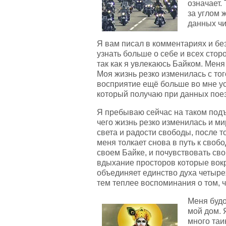
означает.
за углом 
данных чи
Я вам писал в комментариях и бе
узнать больше о себе и всех стор
так как я увлекаюсь Байком. Меня
Моя жизнь резко изменилась с тог
восприятие ещё больше во мне у
который получаю при данных поез
Я пребываю сейчас на таком подъ
чего жизнь резко изменилась и ми
света и радости свободы, после то
меня толкает снова в путь к своб
своем Байке, и почувствовать св
вдыхание просторов которые вокр
объединяет единство духа четырех
тем теплее воспоминания о том, ч
Меня будо
мой дом. 
много таи