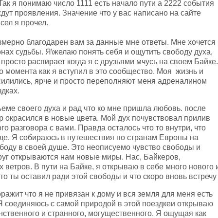
 Так я понимаю число 1111 есть начало пути а 2222 события
ждут проявления. Значение что у вас написано на сайте
сел я прочел.
змерно благодарен вам за данные мне ответы. Мне хочется
онах судьбы. Я\желаю понять себя и ощутить свободу духа,
 просто распирает когда я с друзьями мчусь на своем Байке.
о момента как я вступил в это сообщество. Моя жизнь и
силились, ярче и просто переполняют меня адреналином
дках.
еме своего духа и рад что ко мне пришла любовь. после
р окрасился в новые цвета. Мой дух почувствовал прилив
го разговора с вами. Правда осталось что то внутри, что
оде. Я собираюсь в путешествия по странам Европы на
ободу в своей душе. Это неописуемо чувство свободы и
уг открываются нам новые миры. Нас, Байкеров,
 ветров. В пути на Байке, я открываю в себе много нового 
то ты оставил ради этой свободы и что скоро вновь встречу 
ражит что я не привязан к дому и вся земля для меня есть
Я соединяюсь с самой природой в этой поездкеи открываю
нственного и странного, могущественного. Я ощущая как