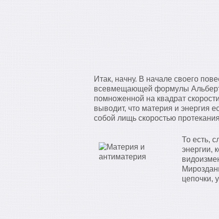
Итак, начну. В начале своего пов
всевмещающей формулы Альберта 
помноженной на квадрат скорости.
выводит, что материя и энергия е
собой лищь скоростью протекания
То есть, 
энергии, 
видоизмен
Мироздани
цепочки, 