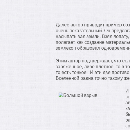
Далее автор приводит пример соз
очень показательный. Он предлаг
насыпать вал земли. Взял лопату,
полагает, как создание материаль
землекоп образовал одновременно
Этим автор подтверждает, что есл
заряженное, либо плотное, то в т
то есть тонкое. И эти две против
Вселенной равна точно такому же
И
э
а
ка
б
р
с