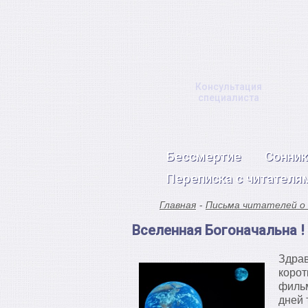
Консультация
специалиста
Бессмертие
Сонник
Переписка с читателя
Главная
Письма читателей о
Вселенная Богоначальна !
Здрав
корот
фильм
дней 