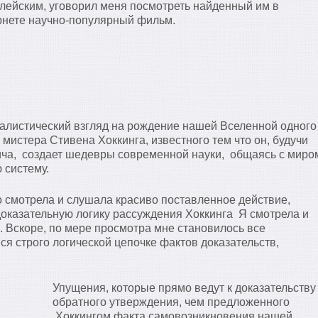
лейским, уговорил меня посмотреть найденный им в
нете научно-популярный фильм.
алистический взгляд на рождение нашей Вселенной одного
 мистера Стивена Хоккинга, известного тем что он, будучи
ча, создает шедевры современной науки, общаясь с миро
 систему.
 смотрела и слушала красиво поставленное действие,
оказательную логику рассуждения Хоккинга Я смотрела и
. Вскоре, по мере просмотра мне становилось все
ся строго логической цепочке фактов доказательств,
Упущения, которые прямо ведут к доказательству
обратного утверждения, чем предложенного
Хоккингом факта самовозникновения нашей