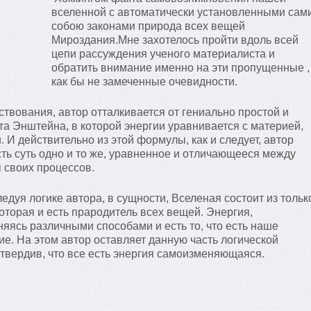
вселенной с автоматически установленными сам
собою законами природа всех вещей
Мироздания.Мне захотелось пройти вдоль всей
цепи рассуждения ученого материалиста и
обратить внимание именно на эти пропущенные ,
как бы не замеченные очевидности.
ествования, автор отталкивается от гениально простой и
Энштейна, в которой энергии уравнивается с материей,
 И действительно из этой формулы, как и следует, автор
сть суть одно и то же, уравненное и отличающееся между
 своих процессов.
следуя логике автора, в сущности, Вселеная состоит из тольк
которая и есть прародитель всех вещей. Энергия,
яясь различными способами и есть то, что есть наше
е. На этом автор оставляет данную часть логической
утвердив, что все есть энергия самоизменяющаяся.