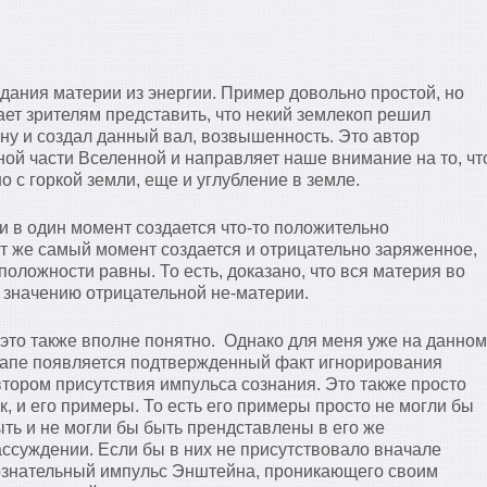
дания материи из энергии. Пример довольно простой, но
ает зрителям представить, что некий землекоп решил
 ну и создал данный вал, возвышенность. Это автор
ной части Вселенной и направляет наше внимание на то, чт
 с горкой земли, еще и углубление в земле.
и в один момент создается что-то положительно
от же самый момент создается и отрицательно заряженное,
оположности равны. То есть, доказано, что вся материя во
 значению отрицательной не-материи.
 это также вполне понятно. Однако для меня уже на данном
тапе появляется подтвержденный факт игнорирования
втором присутствия импульса сознания. Это также просто
к, и его примеры. То есть его примеры просто не могли бы
ыть и не могли бы быть прендставлены в его же
ассуждении. Если бы в них не присутствовало вначале
ознательный импульс Энштейна, проникающего своим