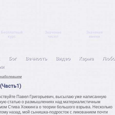
Бесплатный
Значение
Значение
курс
чисел
имени
Бог
Вечность
Видео
Карма
Любо
ми
 наболевшем
 (Часть1)
ствуйте Павел Григорьевич, высылаю уже написанную
кую статью о размышлениях над материалистичным
ом Стива Хоккинга о теории большого взрыва. Несколько
тому назад, мой сынишка-подросток с ликованием почти