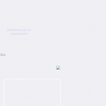
Значение даты
рождения
вь