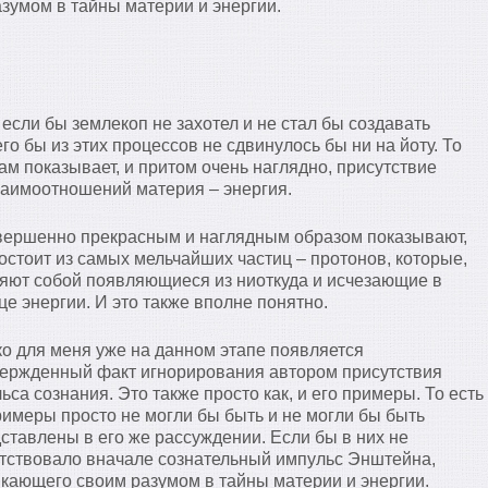
азумом в тайны материи и энергии.
если бы землекоп не захотел и не стал бы создавать
о бы из этих процессов не сдвинулось бы ни на йоту. То
нам показывает, и притом очень наглядно, присутствие
заимоотношений материя – энергия.
вершенно прекрасным и наглядным образом показывают,
остоит из самых мельчайших частиц – протонов, которые,
ляют собой появляющиеся из ниоткуда и исчезающие в
це энергии. И это также вполне понятно.
о для меня уже на данном этапе появляется
ержденный факт игнорирования автором присутствия
ьса сознания. Это также просто как, и его примеры. То есть
римеры просто не могли бы быть и не могли бы быть
ставлены в его же рассуждении. Если бы в них не
тствовало вначале сознательный импульс Энштейна,
кающего своим разумом в тайны материи и энергии.