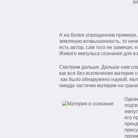
р
А на более упрощенном примере, 
земляную возвышенность, то ничег
есть автор, сам того не замечая, 
Живого импульса сознания для в
Смотрим дальше. Дальше нам со
как вся без исключения материя с
как было обнаружено наукой, яв
никуда частички материи на грани
Однак
подтв
импул
его п
пренд
прису
прони