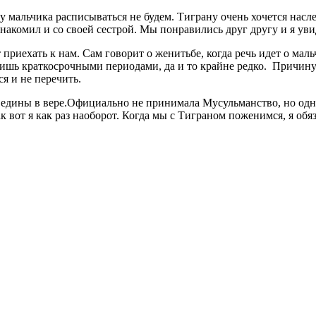
ему мальчика расписываться не будем. Тиграну очень хочется нас
акомил и со своей сестрой. Мы понравились друг другу и я уви
т приехать к нам. Сам говорит о женитьбе, когда речь идет о ма
лишь краткосрочными периодами, да и то крайне редко. Причину 
я и не перечить.
ины в вере.Официально не принимала Мусульманство, но однажды, 
 вот я как раз наоборот. Когда мы с Тиграном поженимся, я обяз