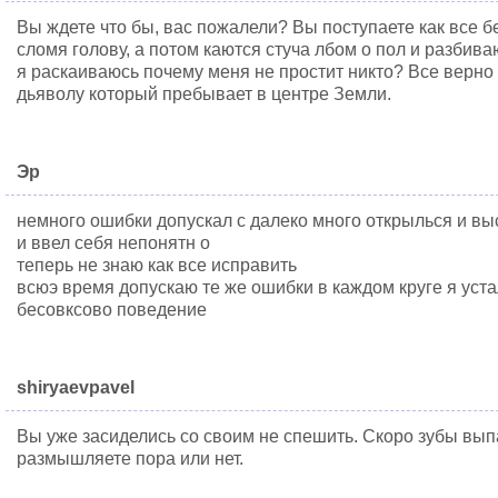
Вы ждете что бы, вас пожалели? Вы поступаете как все б
сломя голову, а потом каются стуча лбом о пол и разбива
я раскаиваюсь почему меня не простит никто? Все верно 
дьяволу который пребывает в центре Земли.
Эр
немного ошибки допускал с далеко много открылься и выс
и ввел себя непонятн о
теперь не знаю как все исправить
всюэ время допускаю те же ошибки в каждом круге я устал
бесовксово поведение
shiryaevpavel
Вы уже засиделись со своим не спешить. Скоро зубы выпа
размышляете пора или нет.