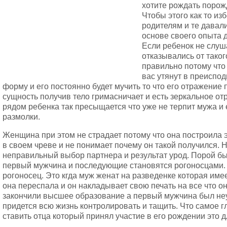
хотите рождать порож
Чтобы этого как то из
родителям и те давал
основе своего опыта 
Если ребенок не слуш
отказывались от таког
правильно потому что 
вас утянут в преиспо
форму и его постоянно будет мучить то что его отражение 
сущность получив тело гримасничает и есть зеркальное о
рядом ребенка так пресыщается что уже не терпит мужа и 
размолки.
Женщина при этом не страдает потому что она построила 
в своем чреве и не понимает почему он такой получился. Н
неправильный выбор партнера и результат урод. Порой бы
первый мужчина и последующие становятся рогоносцами. 
рогоносец. Это кгда муж женат на разведенке которая име
она переспала и он накладывает свою печать на все что он
закончили высшее образование а первый мужчина был неуч
придется всю жизнь контролировать и тащить. Что самое гл
ставить отца который принял участие в его рождении это д