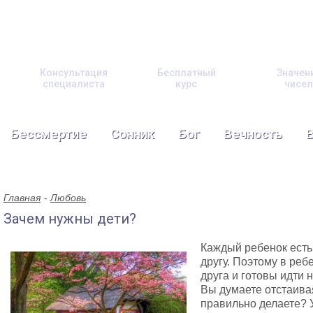
Консультация
Бесплатный
Значен
специалиста
курс
чисел
Бессмертие
Сонник
Бог
Вечность
Главная
Любовь
Зачем нужны дети?
Каждый ребенок есть
другу. Поэтому в реб
друга и готовы идти 
Вы думаете отстаива
правильно делаете? 