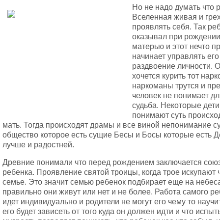
Но не надо думать что р
Вселенная живая и грех
проявлять себя. Так реб
оказывал при рождении 
матерью и этот нечто п
начинает управлять его
раздвоение личности. Он
хочется курить тот нарк
наркоманы трутся и пре
человек не понимает дл
судьба. Некоторые дети
понимают суть происхо
мать. Тогда происходят драмы и все виной непонимание су
общество которое есть сущие Бесы и Босы которые есть 
лучше и радостней.
Древние понимали что перед рождением заключается союз
ребенка. Проявление святой троицы, когда трое искупают
семье. Это значит семью ребенок подбирает еще на небеса
правильно они живут или нет и не более. Работа самого р
идет индивидуально и родители не могут его чему то научит
его будет зависеть от того куда он должен идти и что испы