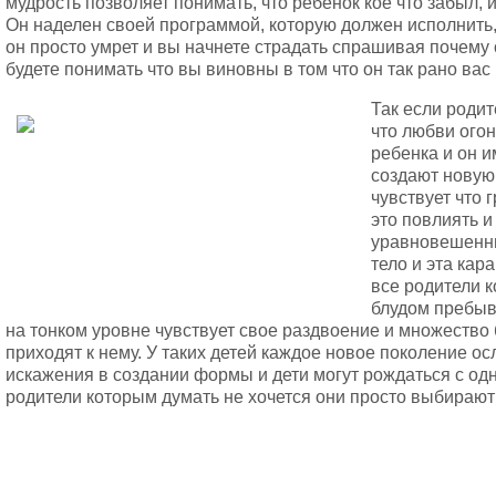
мудрость позволяет понимать, что ребенок кое что забыл, 
Он наделен своей программой, которую должен исполнить,
он просто умрет и вы начнете страдать спрашивая почему
будете понимать что вы виновны в том что он так рано вас
Так если родит
что любви огон
ребенка и он и
создают новую 
чувствует что 
это повлиять и
уравновешенны
тело и эта ка
все родители 
блудом пребыв
на тонком уровне чувствует свое раздвоение и множество 
приходят к нему. У таких детей каждое новое поколение ос
искажения в создании формы и дети могут рождаться с одн
родители которым думать не хочется они просто выбирают