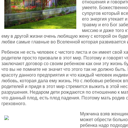
отношения и говорит
умеете. Божественно
супругов который все
его энергия утекает 
травму и его Бог заб
миссию и даже того к
ему в другой жизни очень любящую жену с которой он буде
любви самые главные во Вселенной которая развивается и
Ребенок не есть человек с чистого листа и он имеет свой х
родители просто призвали в этот мир. Поэтому и говорят 
заключают договор со своим ребенком как они эту жизнь бу
что вы не помните не значит что этого так не должно быть
красоту данного предприятия и что каждый человек индив
любовь, которая дала ему жизнь. Но с любовью ребенок в
родителей и придя в этот мир стремится выжить в этой н
разрушения. Недаром дети рождаются по отношению к мате
что данный плод, есть плод падения. Поэтому мать родив 
греховного.
Мужчина взяв женщину
может обрести больно
ребенка надо подходи