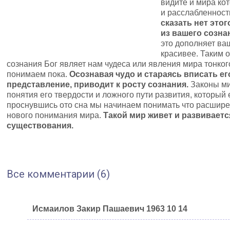
видите и мира ко
и расслабленност
сказать нет этог
из вашего созна
это дополняет ваш
красивее. Таким 
сознания Бог являет нам чудеса или явления мира тонкого
понимаем пока.
Осознавая чудо и стараясь вписать е
представление, приводит к росту сознания.
Законы ми
понятия его твердости и ложного пути развития, который е
проснувшись ото сна мы начинаем понимать что расшире
нового понимания мира.
Такой мир живет и развиваетс
существования.
Все комментарии (6)
Исмаилов Закир Пашаевич 1963 10 14