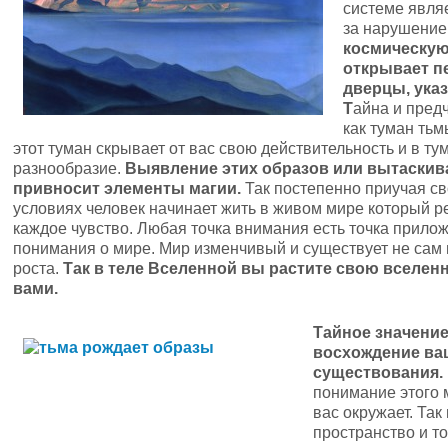
системе явля
за нарушение
космическую
открывает п
дверцы, ука
Т
айна и предч
как туман тьм
этот туман скрывает от вас свою действительность и в т
разнообразие.
Выявление этих образов или вытаскив
привносит элементы магии.
Так постепенно приучая св
условиях человек начинает жить в живом мире который ре
каждое чувство. Любая точка внимания есть точка прило
понимания о мире. Мир изменчивый и существует не сам п
роста.
Так в теле Вселенной вы растите свою вселе
вами.
Тайное значение
восхождение ваш
существования
понимание этого 
вас окружает. Так
пространство и т