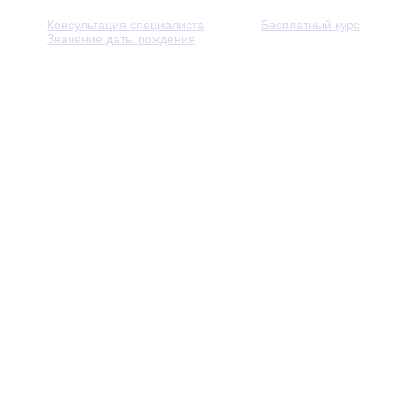
Консультация специалиста
Бесплатный курс
Значение даты рождения
© 2013 - 2026 — Через тернии к звёздам. Все права защ