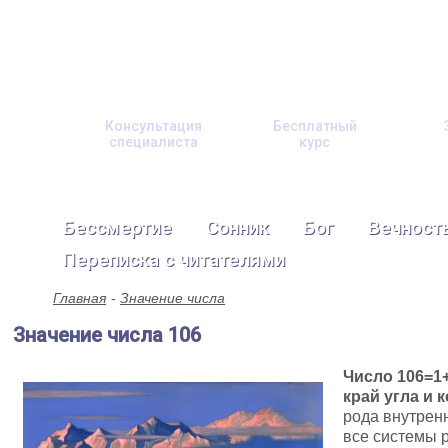
Консультация
Бесплатный
специалиста
курс
Бессмертие
Сонник
Бог
Вечност
Переписка с читателями
Главная
Значение числа
Значение числа 106
Число 106=1+
край угла и 
рода внутрен
все системы 