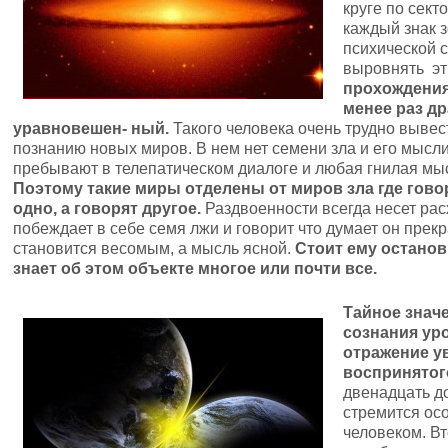
круге по сект
каждый знак 
психической с
выровнять эт
прохождения
менее раз д
уравновешен- ный.
Такого человека очень трудно вывест
познанию новых миров. В нем нет семени зла и его мысл
пребывают в телепатическом диалоге и любая гнилая мы
Поэтому такие миры отделены от миров зла где гово
одно, а говорят другое.
Раздвоенности всегда несет расх
побеждает в себе семя лжи и говорит что думает он прек
становится весомым, а мысль ясной.
Стоит ему останови
знает об этом объекте многое или почти все.
Тайное значе
сознания ур
отражение у
воспринятого
двенадцать д
стремится осо
человеком. В