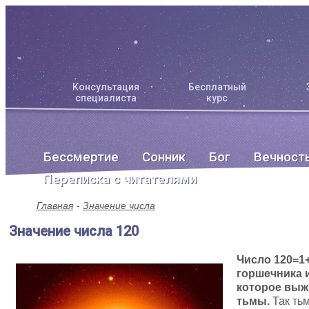
Консультация
Бесплатный
специалиста
курс
Бессмертие
Сонник
Бог
Вечност
Переписка с читателями
Главная
Значение числа
Значение числа 120
Число 120=1
горшечника 
которое выж
тьмы.
Так тьм