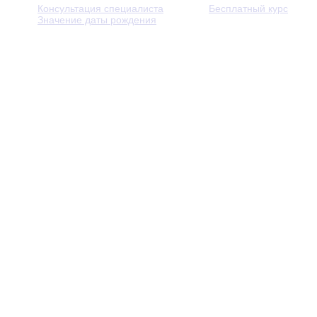
Консультация специалиста
Бесплатный курс
Значение даты рождения
© 2013 - 2026 — Через тернии к звёздам. Все права защ