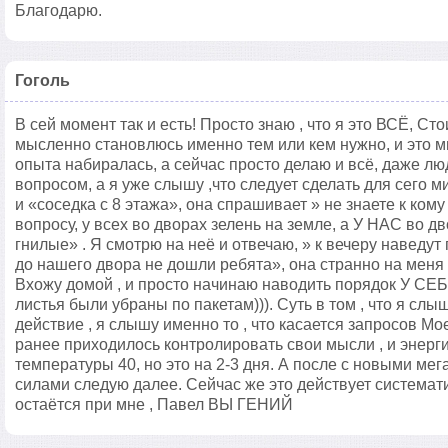
Благодарю.
Гоголь
В сей момент так и есть! Просто знаю , что я это ВСЁ, Ст
мысленно становлюсь именно тем или кем нужно, и это м
опыта набиралась, а сейчас просто делаю и всё, даже л
вопросом, а я уже слышу ,что следует сделать для сего м
и «соседка с 8 этажа», она спрашивает » не знаете к ком
вопросу, у всех во дворах зелень на земле, а У НАС во дв
гнилые» . Я смотрю на неё и отвечаю, » к вечеру наведут 
до нашего двора не дошли ребята», она странно на меня 
Вхожу домой , и просто начинаю наводить порядок У СЕБЯ
листья были убраны по пакетам))). Суть в том , что я сл
действие , я слышу именно то , что касается запросов Мо
ранее приходилось контролировать свои мысли , и энерги
температуры 40, но это на 2-3 дня. А после с новыми м
силами следую далее. Сейчас же это действует системати
остаётся при мне , Павел ВЫ ГЕНИЙ