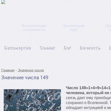
Консультация
Бесплатный
Зн
специалиста
курс
ч
Бессмертие
Сонник
Бог
Вечность
Главная
Значение числа
Значение числа 149
Число 149=1+4+9=14=1
человека, который не 
связь дает ему приобщи
сохранил о Вселенной. 
обладает интуицией и м