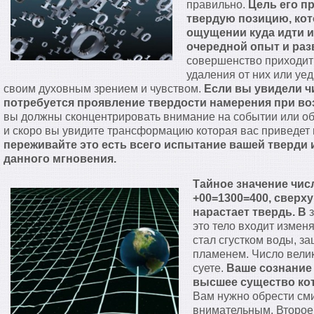
правильно.
Цель его п
твердую позицию, кот
ощущении куда идти и
очередной опыт и раз
совершенство приходит 
удаления от них или уе
своим духовным зрением и чувством.
Если вы увидели чи
потребуется проявление твердости намерения при воз
вы должны сконцентрировать внимание на событии или объ
и скоро вы увидите трансформацию которая вас приведет 
переживайте это есть всего испытание вашей тверди 
данного мгновения.
Тайное значение чис
+00=1300=400, сверх
нарастает твердь. В
з
это тело входит изменя
стал сгустком воды, за
пламенем. Число велик
суете.
Ваше сознание
высшее существо кот
Вам нужно обрести см
внимательным. Второе