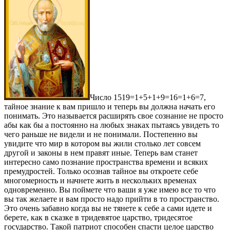
Число 1519=1+5+1+9=16=1+6=7,
тайное знание к вам пришло и теперь вы должна начать его
понимать. Это называется расширять свое сознание не просто
абы как бы а постоянно на любых знаках пытаясь увидеть то
чего раньше не видели и не понимали. Постепенно вы
увидите что мир в котором вы жили столько лет совсем
другой и законы в нем правят иные. Теперь вам станет
интересно само познание пространства времени и всяких
премудростей. Только осознав тайное вы откроете себе
многомерность и начнете жить в нескольких временах
одновременно. Вы поймете что ваши я уже имею все то что
вы так желаете и вам просто надо прийти в то пространство.
Это очень забавно когда вы не тянете к себе а сами идете и
берете, как в сказке в тридевятое царство, тридесятое
государство. Такой патриот способен спасти целое царство