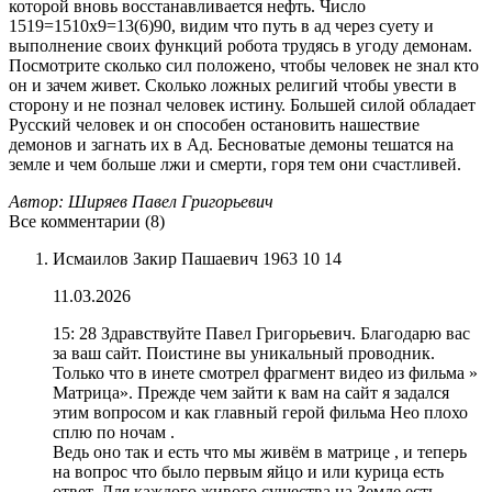
которой вновь восстанавливается нефть. Число
1519=1510х9=13(6)90, видим что путь в ад через суету и
выполнение своих функций робота трудясь в угоду демонам.
Посмотрите сколько сил положено, чтобы человек не знал кто
он и зачем живет. Сколько ложных религий чтобы увести в
сторону и не познал человек истину. Большей силой обладает
Русский человек и он способен остановить нашествие
демонов и загнать их в Ад. Бесноватые демоны тешатся на
земле и чем больше лжи и смерти, горя тем они счастливей.
Автор: Ширяев Павел Григорьевич
Все комментарии (8)
Исмаилов Закир Пашаевич 1963 10 14
11.03.2026
15: 28 Здравствуйте Павел Григорьевич. Благодарю вас
за ваш сайт. Поистине вы уникальный проводник.
Только что в инете смотрел фрагмент видео из фильма »
Матрица». Прежде чем зайти к вам на сайт я задался
этим вопросом и как главный герой фильма Нео плохо
сплю по ночам .
Ведь оно так и есть что мы живём в матрице , и теперь
на вопрос что было первым яйцо и или курица есть
ответ. Для каждого живого существа на Земле есть