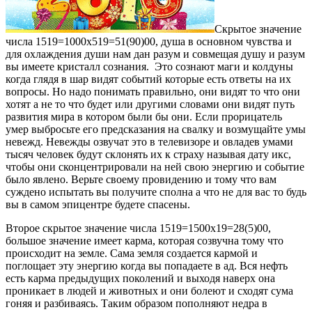
Скрытое значение
числа 1519=1000х519=51(90)00, душа в основном чувства и
для охлаждения души нам дан разум и совмещая душу и разум
вы имеете кристалл сознания. Это сознают маги и колдуны
когда глядя в шар видят событий которые есть ответы на их
вопросы. Но надо понимать правильно, они видят то что они
хотят а не то что будет или другими словами они видят путь
развития мира в котором были бы они. Если прорицатель
умер выбросьте его предсказания на свалку и возмущайте умы
невежд. Невежды озвучат это в телевизоре и овладев умами
тысяч человек будут склонять их к страху называя дату икс,
чтобы они сконцентрировали на ней свою энергию и событие
было явлено. Верьте своему провидению и тому что вам
суждено испытать вы получите сполна а что не для вас то будь
вы в самом эпицентре будете спасены.
Второе скрытое значение числа 1519=1500х19=28(5)00,
большое значение имеет карма, которая созвучна тому что
происходит на земле. Сама земля создается кармой и
поглощает эту энергию когда вы попадаете в ад. Вся нефть
есть карма предыдущих поколений и выходя наверх она
проникает в людей и животных и они болеют и сходят сума
гоняя и разбиваясь. Таким образом пополняют недра в