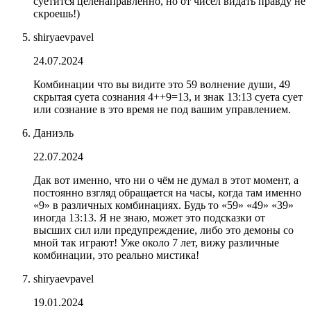
суетится целенаправленно, но от чисел видать правду не
скроешь!)
shiryaevpavel
24.07.2024
Комбинации что вы видите это 59 волнение души, 49
скрытая суета сознания 4++9=13, и знак 13:13 суета сует
или сознание в это время не под вашим управлением.
Даниэль
22.07.2024
Дак вот именно, что ни о чём не думал в этот момент, а
постоянно взгляд обращается на часы, когда там именно
«9» в различных комбинациях. Будь то «59» «49» «39»
иногда 13:13. Я не знаю, может это подсказки от
высших сил или предупреждение, либо это демоны со
мной так играют! Уже около 7 лет, вижу различные
комбинации, это реально мистика!
shiryaevpavel
19.01.2024