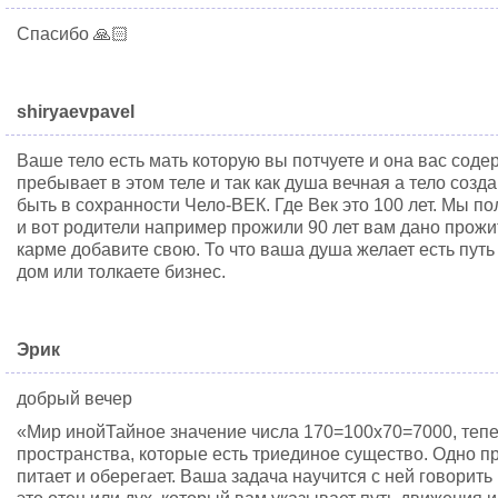
Спасибо 🙏🏻
shiryaevpavel
Ваше тело есть мать которую вы потчуете и она вас соде
пребывает в этом теле и так как душа вечная а тело созд
быть в сохранности Чело-ВЕК. Где Век это 100 лет. Мы п
и вот родители например прожили 90 лет вам дано прожи
карме добавите свою. То что ваша душа желает есть путь
дом или толкаете бизнес.
Эрик
добрый вечер
«Мир инойТайное значение числа 170=100х70=7000, тепер
пространства, которые есть триединое существо. Одно пр
питает и оберегает. Ваша задача научится с ней говорит