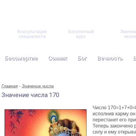
Консультация
Бесплатный
Значен
специалиста
курс
чисел
Бессмертие
Сонник
Бог
Вечность
Главная
Значение числа
Значение числа 170
Число 170=1+7+0=8
исполнив карму он 
перестанет его при
Теперь закончено 
силу и ему открыва