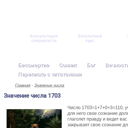
Консультация
Бесплатный
специалиста
курс
Бессмертие
Сонник
Бог
Вечност
Переписка с читателями
Главная
Значение числа
Значение числа 1703
Число 1703=1+7+0+3=110, у
для него свое сознание до
глаголет правду и ведет вас
закрывает свое сознание д