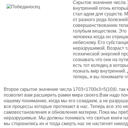
Скрытое значение числа 
внутренний огонь которы
стал адом для существ. 
от разного рода болезней
совершенствованию тела 
голубым веществом. Это 
человека когда он отрица
небесному. Его субстанци
неразрушимой. Возраст т
психической энергией про
сознавать что они на пут
есть тот колодец в котор
познать мир внутренний. 
теперь, и вы понимаете ч
Второе скрытое значение числа 1703=1700х3=5(10)0, так 
позволит вам расширить рамки мира своего.Вам надо пон
нашему пониманию, когда мы его созидаем, а не разруша
все процессы которые протекают в нас. Теперь все это не
самовостановления и обновления материи. Пока мы пре
неразрушимые. Мы должны понимать что святые книги на
мы сторонились их и тогда смерть нас не настигнет никог