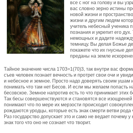
все с ног на голову и вы уз
вас словно зерно истины пр
новой жизни и пространство
жизни и другим людям котор
учитель небесный ученика 
познания и укрепит его дух.
немощных и дадите надежду
темницу. Вы делая Божье д
покажете что их гнусные де
преданы на земле искорене
Тайное значение числа 1703=1(70)3, так внутри вас форм
съев человек познает вечность и протрет свои очи и увид
и небесное и земное. Просто надо доверять своим ушам
понимать что там нет Бесов. И если мы желаем попасть на
бесовское. Земное напротив есть то что принимает этих б
Так бесы совершенствуются и становятся все изощреней 
понимают что по мере их мерзости происходит совокупле
рождаются уродцы, которые есть знак смерти ветви рода 
Раз государство допускает это и само не ведает почему у
знак того что оно не сознает что творит.