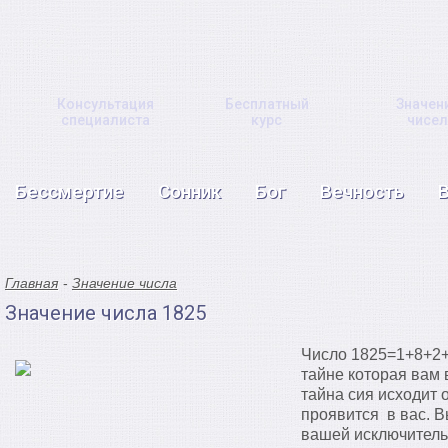
Консультация
Бесплатный
Значен
специалиста
курс
чисел
Бессмертие
Сонник
Бог
Вечность
Главная
Значение числа
Значение числа 1825
Число 1825=1+8+2+
тайне которая вам 
тайна сия исходит о
проявится в вас. В
вашей исключительн