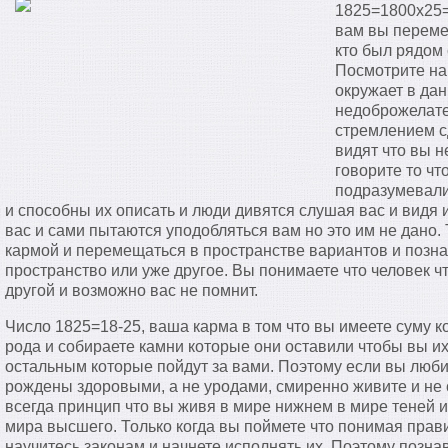
1825=1800х25=
вам вы переме
кто был рядом
Посмотрите на
окружает в дан
недоброжелате
стремлением с
видят что вы н
говорите то чт
подразумевали
и способны их описать и люди дивятся слушая вас и видя и
вас и сами пытаются уподобляться вам но это им не дано.
кармой и перемещаться в пространстве вариантов и познае
пространство или уже другое. Вы понимаете что человек ч
другой и возможно вас не помнит.
Число 1825=18-25, ваша карма в том что вы имеете суму к
рода и собираете камни которые они оставили чтобы вы их
остальным которые пойдут за вами. Поэтому если вы люби
рождены здоровыми, а не уродами, смиренно живите и не 
всегда принцип что вы живя в мире нижнем в мире теней и 
мира высшего. Только когда вы поймете что понимая прав
научитесь законам и начнете исполнять их. Поэтому позна