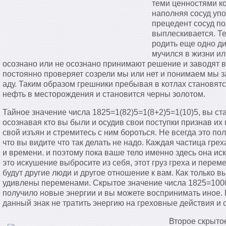
теми ценностями ко
наполняя сосуд упо
прецедент сосуд п
выплескивается. Т
родить еще одно ди
мучился в жизни ил
осознано или не осознано принимают решение и заводят в
постоянно проверяет созрели мы или нет и понимаем мы з
аду. Таким образом грешники пребывая в котлах становятс
нефть в месторождения и становится черны золотом.
Тайное значение числа 1825=1(82)5=1(8+2)5=1(10)5, вы ст
осознавая кто вы были и осудив свои поступки признав их
свой изъян и стремитесь с ним бороться. Не всегда это по
что вы видите что так делать не надо. Каждая частица гре
и времени. и поэтому пока ваше тело именно здесь она иск
это искушение выбросите из себя, этот груз греха и перем
будут другие люди и другое отношение к вам. Как только в
удивлены переменами. Скрытое значение числа 1825=100
получило новые энергии и вы можете воспринимать иное. 
данный знак не тратить энергию на греховные действия и с
Второе скрыто