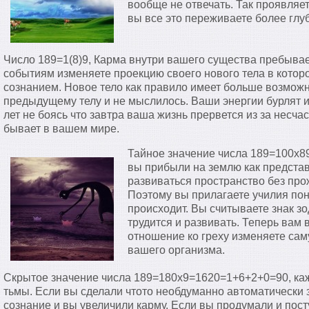
вообще не отвечать. Так проявляе
вы все это переживаете более глу
Число 189=1(8)9, Карма внутри вашего существа пребывае
событиям изменяете проекцию своего нового тела в котор
сознанием. Новое тело как правило имеет больше возможн
предыдущему телу и не мыслилось. Ваши энергии бурлят и
лет не боясь что завтра ваша жизнь прервется из за несча
бывает в вашем мире.
Тайное значение числа 189=100х
вы прибыли на землю как представ
развиваться пространство без про
Поэтому вы прилагаете училия пон
происходит. Вы считываете знак зо
трудится и развивать. Теперь вам
отношение ко греху изменяете сам
вашего организма.
Скрытое значение числа 189=180х9=1620=1+6+2+0=90, каж
тьмы. Если вы сделали чтото необдуманно автоматически 
сознание и вы увеличили карму. Если вы продумали и пос