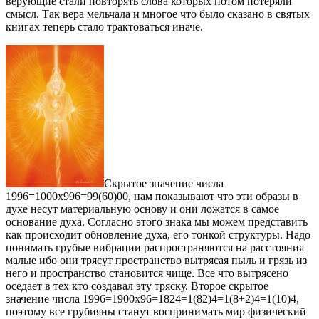
верующие стали повторять слова которых потом потеряли
смысл. Так вера мельчала и многое что было сказано в святых
книгах теперь стало трактоваться иначе.
Скрытое значение числа
1996=1000х996=99(60)00, нам показывают что эти образы в
духе несут материальную основу и они ложатся в самое
основание духа. Согласно этого знака мы можем представить
как происходит обновление духа, его тонкой структуры. Надо
понимать грубые вибрации распространяются на расстояния
малые ибо они трясут пространство вытрясая пыль и грязь из
него и пространство становится чище. Все что вытрясено
оседает в тех кто создавал эту тряску. Второе скрытое
значение числа 1996=1900х96=1824=1(82)4=1(8+2)4=1(10)4,
поэтому все грубияны станут воспринимать мир физический