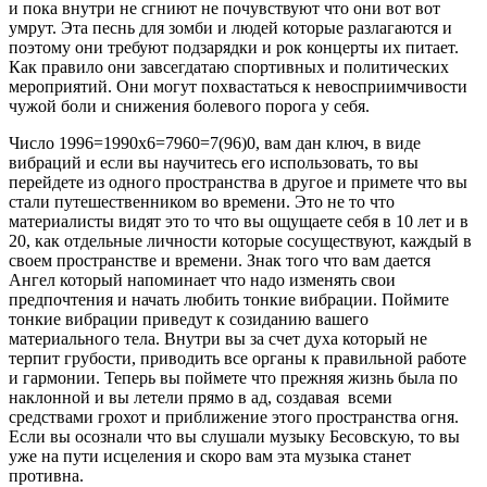
и пока внутри не сгниют не почувствуют что они вот вот
умрут. Эта песнь для зомби и людей которые разлагаются и
поэтому они требуют подзарядки и рок концерты их питает.
Как правило они завсегдатаю спортивных и политических
мероприятий. Они могут похвастаться к невосприимчивости
чужой боли и снижения болевого порога у себя.
Число 1996=1990х6=7960=7(96)0, вам дан ключ, в виде
вибраций и если вы научитесь его использовать, то вы
перейдете из одного пространства в другое и примете что вы
стали путешественником во времени. Это не то что
материалисты видят это то что вы ощущаете себя в 10 лет и в
20, как отдельные личности которые сосуществуют, каждый в
своем пространстве и времени. Знак того что вам дается
Ангел который напоминает что надо изменять свои
предпочтения и начать любить тонкие вибрации. Поймите
тонкие вибрации приведут к созиданию вашего
материального тела. Внутри вы за счет духа который не
терпит грубости, приводить все органы к правильной работе
и гармонии. Теперь вы поймете что прежняя жизнь была по
наклонной и вы летели прямо в ад, создавая всеми
средствами грохот и приближение этого пространства огня.
Если вы осознали что вы слушали музыку Бесовскую, то вы
уже на пути исцеления и скоро вам эта музыка станет
противна.