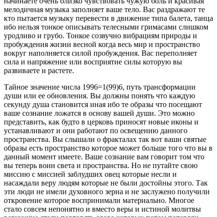
начинаете очень близко чувствовать чужую боль и красивая
мелодичная музыка заполняет ваше тело. Вас раздражают те
кто пытается музыку перевести в движение типа балета, танца
ибо нельзя тонкое описывать телесными гримасами слишком
уродливо и грубо. Тонкое созвучно вибрациям природы и
пробуждения жизни весной когда весь мир и пространство
вокруг наполняется силой пробуждения. Вас переполняет
сила и напряжение или восприятие силы которую вы
развиваете и растете.
Тайное значение числа 1996=1(99)6, путь трансформации
души или ее обновления. Вы должны понять что каждую
секунду душа становится иная ибо те образы что посещают
ваше сознание ложатся в основу вашей души. Это можно
представить, как будто в церковь приносят новые иконы и
устанавливают и они работают по освещению данного
пространства. Вы слышали о фракталах так вот ваши святые
образы есть пространство которое может больше того что вы в
данный момент имеете. Ваше сознание вам говорит том что
вы теперь воин света и пространства. Но не путайте свою
миссию с миссией заблудших овец которые несли и
насаждали веру людям которые не были достойны этого. Так
эти люди не имели духовного зерна и не заслужено получили
откровение которое воспринимали материально. Многое
стало совсем непонятно и вместо веры и истиной молитвы