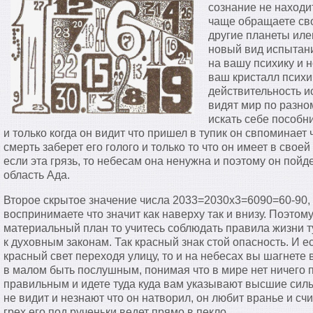
сознание не находи
чаще обращаете сво
другие планеты иле
новый вид испытани
на вашу психику и 
ваш кристалл психи
действительность и
видят мир по разно
искать себе пособни
и только когда он видит что пришел в тупик он свпоминает 
смерть заберет его голого и только то что он имеет в свое
если эта грязь, то небесам она ненужна и поэтому он пойд
область Ада.
Второе скрытое значение числа 2033=2030х3=6090=60-90, 
воспринимаете что значит как наверху так и внизу. Поэтом
материальный план то учитесь соблюдать правила жизни ту
к духовным законам. Так красный знак стой опасность. И е
красный свет переходя улицу, то и на небесах вы шагнете 
в малом быть послушным, понимая что в мире нет ничего п
правильным и идете туда куда вам указывают высшие силы.
не видит и незнают что он натворил, он любит вранье и счит
грех его под рученьки ведет прямо в пекло.