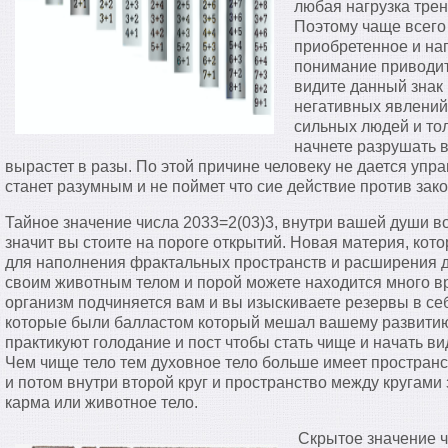
любая нагрузка трен
Поэтому чаще всего
приобретенное и на
понимание приводит 
видите данный знак
негативных явлений
сильных людей и тол
начнете разрушать в
вырастет в разы. По этой причине человеку не дается упра
станет разумным и не поймет что сие действие против зако
Тайное значение числа 2033=2(03)3, внутри вашей души в
значит вы стоите на пороге открытий. Новая материя, кото
для наполнения фрактальных пространств и расширения д
своим животным телом и порой можете находится много в
организм подчиняется вам и вы изыскиваете резервы в се
которые были балластом который мешал вашему развитию.
практикуют голодание и пост чтобы стать чище и начать в
Чем чище тело тем духовное тело больше имеет пространст
и потом внутри второй круг и пространство между кругами 
карма или животное тело.
Скрытое значение ч