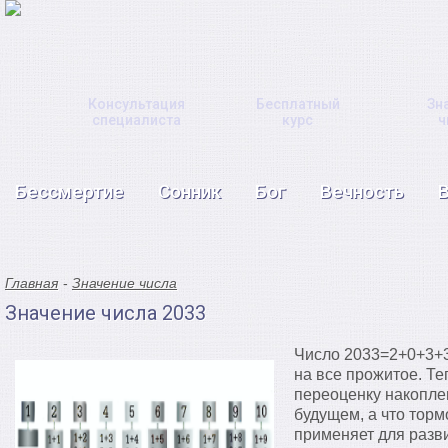
Консультация
Бесплатный
Зн
специалиста
курс
ч
Бессмертие
Сонник
Бог
Вечность
Главная
Значение числа
Значение числа 2033
Число 2033=2+0+3+3
на все прожитое. Те
переоценку накоплен
будущем, а что торм
применяет для разви