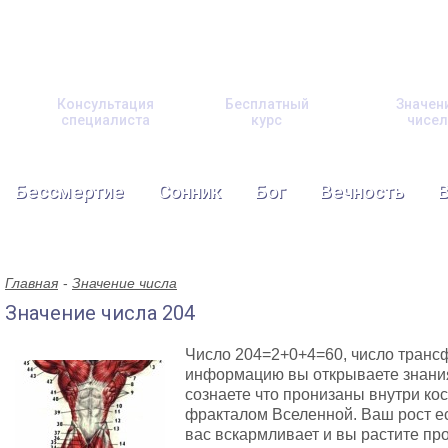
Консультация
Бесплатный
Значен
специалиста
курс
чисел
Бессмертие
Сонник
Бог
Вечность
Главная
Значение числа
Значение числа 204
Число 204=2+0+4=60, число транс
информацию вы открываете знания
сознаете что пронизаны внутри ко
фракталом Вселенной. Ваш рост ес
вас вскармливает и вы растите пр