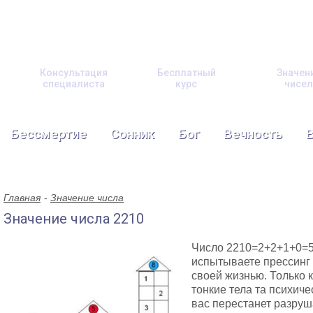
Консультация
Бесплатный
Значен
специалиста
курс
чисел
Бессмертие
Сонник
Бог
Вечность
Главная
Значение числа
Значение числа 2210
Число 2210=2+2+1+0=5
испытываете прессинг 
своей жизнью. Только 
тонкие тела та психиче
вас перестанет разруш