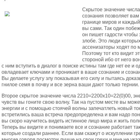
Скрытое значение числа
сознания позволяет вам
границе миров и каждый 
вы сами. Так один побеж
он пишет гадости чтобы 
злобе. Это люди которых
ассенизаторы ходят по м
Поэтому тот кто видит эт
стороной ибо от него во
с ним вступить в диалог в поиске истины там где нет ее и 
овладевает ключами и проникает в ваше сознание и сознан
Вы делаете услугу злу показывая его силу и пытаясь доказ
гнилое семя в почву и все зерна ваши дают только тернии.
Второе скрытое значение числа 2210=2200х10=22(0)00, эн
чувств вы гоните свою волну. Так на пустом месте вы може
энергии и с помощью стоячей волны запечатлеть новый тон
встретились ваша встреча предопределена и вам надо понят
вы скоро научитесь видеть истинное лицо мира и жить пол
Теперь вы видите и понимаете все и сознание работает т
которые создали раннее. Если вам скажут о искуплении гре
многие говоря посмотри лучше на свои грехи и мне не ука