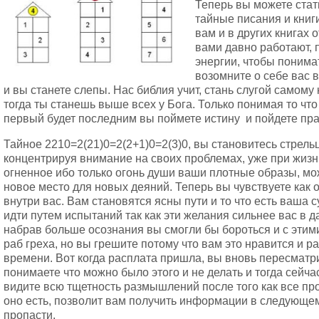
Теперь вы можете стат
тайные писания и книги
вам и в других книгах 
вами давно работают, 
энергии, чтобы понимат
возомните о себе вас 
и вы станете слепы. Нас библия учит, стань слугой самому 
тогда ты станешь выше всех у Бога. Только понимая то чт
первый будет последним вы поймете истину и пойдете пр
Тайное 2210=2(21)0=2(2+1)0=2(3)0, вы становитесь стрель
концентрируя внимание на своих проблемах, уже при жизн
огненное ибо только огонь души ваши плотные образы, мо
новое место для новых деяний. Теперь вы чувствуете как 
внутри вас. Вам становятся ясны пути и то что есть ваша
идти путем испытаний так как эти желания сильнее вас в д
набрав больше осознания вы смогли бы бороться и с этими
раб греха, но вы грешите потому что вам это нравится и ра
времени. Вот когда расплата пришла, вы вновь пересматри
понимаете что можно было этого и не делать и тогда сейча
видите всю тщетность размышлений после того как все про
оно есть, позволит вам получить информации в следующе
пропасти.