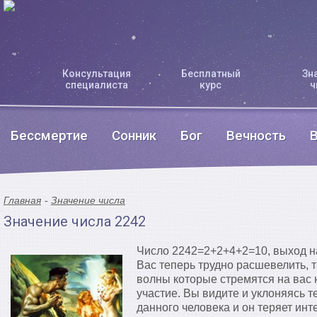
Консультация
Бесплатный
Зн
специалиста
курс
ч
Бессмертие
Сонник
Бог
Вечность
Главная
Значение числа
Значение числа 2242
Число 2242=2+2+4+2=10, выход на
Вас теперь трудно расшевелить, т
волны которые стремятся на вас 
участие. Вы видите и уклоняясь т
данного человека и он теряет инт