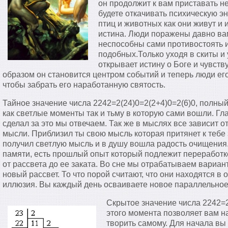
он продолжит к вам приставать н
будете откачивать психическую э
птиц и животных как они живут и и
истина. Люди поражены давно ва
неспособны сами противостоять 
подобных.Только уходя в скиты и
открывает истину о Боге и чувству
образом он становится центром событий и теперь люди ег
чтобы забрать его наработанную святость.
Тайное значение числа 2242=2(24)0=2(2+4)0=2(6)0, полный
как светлые моменты так и тьму в которую сами вошли. Гл
сделал за это мы отвечаем. Так же в мыслях все зависит от
мысли. Приблизил ты свою мысль которая притянет к тебе з
получил светлую мысль и в душу вошла радость очищения.
памяти, есть прошлый опыт который подлежит переработке
от рассвета до ее заката. Во сне мы отрабатываем вариан
новый рассвет. То что порой считают, что они находятся в
иллюзия. Вы каждый день осваиваете новое параллельное
Скрытое значение числа 2242=
этого момента позволяет вам на
творить самому. Для начала вы