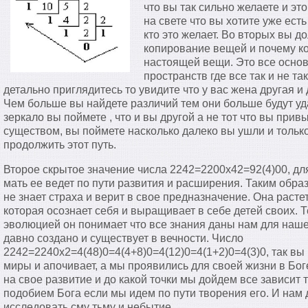
что вы так сильно желаете и эт
на свете что вы хотите уже ест
кто это желает. Во вторых вы д
копирование вещей и почему ко
настоящей вещи. Это все осно
пространств где все так и не т
детально приглядитесь то увидите что у вас жена другая и
Чем больше вы найдете различий тем они больше будут уда
зеркало вы поймете , что и вы другой а не тот что вы при
существом, вы поймете насколько далеко вы ушли и тольк
продолжить этот путь.
Второе скрытое значение числа 2242=2200х42=92(4)00, дл
мать ее ведет по пути развития и расширения. Таким обра
не знает страха и верит в свое предназначение. Она расте
которая осознает себя и выращивает в себе детей своих. Т
эволюцией он понимает что все знания даны нам для наше
давно создано и существует в вечности. Число
2242=2240х2=4(48)0=4(4+8)0=4(12)0=4(1+2)0=4(3)0, так вы
миры и апочивает, а мы проявились для своей жизни в Бо
на свое развитие и до какой точки мы дойдем все зависит 
подобием Бога если мы идем по пути творения его. И нам
исследовать сму тьму и небытие.