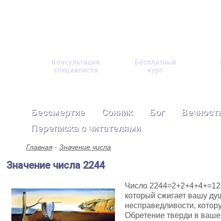
Консультация
Бесплатный
специалиста
курс
Бессмертие
Сонник
Бог
Вечност
Переписка с читателями
Главная
Значение числа
Значение числа 2244
Число 2244=2+2+4+4+=12
который сжигает вашу душ
несправедливости, котору
Обретение тверди в ваше