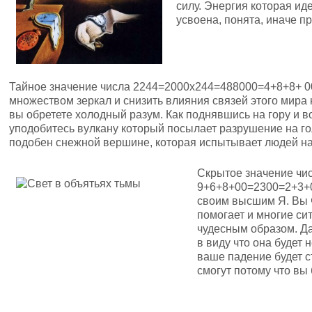
силу. Энергия которая ид
усвоена, понята, иначе п
Тайное значение числа 2244=2000х244=488000=4+8+8+ 00
множеством зеркал и снизить влияния связей этого мира 
вы обретете холодный разум. Как поднявшись на гору и 
уподобитесь вулкану который посылает разрушение на г
подобен снежной вершине, которая испытывает людей на
Скрытое значение чи
9+6+8+00=2300=2+3+0
своим высшим Я. Вы ч
помогает и многие с
чудесным образом. Да
в виду что она будет 
ваше падение будет с
смогут потому что вы 