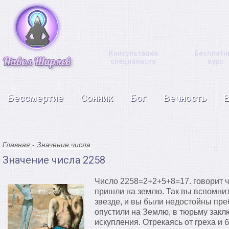
Консультация
Бесплатн
специалиста
курс
Бессмертие
Сонник
Бог
Вечность
Главная
Значение числа
Значение числа 2258
Число 2258=2+2+5+8=17. говорит ч
пришли на землю. Так вы вспомнит
звезде, и вы были недостойны пре
опустили на Землю, в тюрьму закл
искупления. Отрекаясь от греха и 