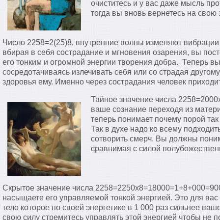
очиститесь и у вас даже мысль про
тогда вы вновь вернетесь на свою 
Число 2258=2(25)8, внутренние волны изменяют вибрации
вбирая в себя сострадание и мгновения озарения, вы пост
его тонким и огромной энергии творения добра. Теперь в
сосредотачиваясь излечивать себя или со страдая другому 
здоровья ему. Именно через сострадания человек приходит
Тайное значение числа 2258=2000
ваше сознание переходя из матер
теперь понимает почему порой так
Так в духе надо ко всему подходи
сотворить смерч. Вы должны поним
сравнимая с силой полубожествен
Скрытое значение числа 2258=2250х8=18000=1+8+000=900
насыщаете его управляемой тонкой энергией. Это для вас
тело которое по своей энергетике в 1 000 раз сильнее ваш
свою силу стремитесь управлять этой энергией чтобы не п