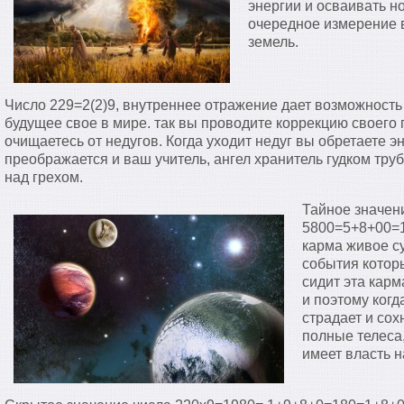
энергии и осваивать н
очередное измерение 
земель.
Число 229=2(2)9, внутреннее отражение дает возможность 
будущее свое в мире. так вы проводите коррекцию своего 
очищаетесь от недугов. Когда уходит недуг вы обретаете э
преображается и ваш учитель, ангел хранитель гудком тру
над грехом.
Тайное значен
5800=5+8+00=1
карма живое су
события которы
сидит эта карм
и поэтому когд
страдает и со
полные телеса,
имеет власть н