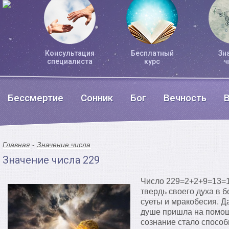
Консультация
Бесплатный
Зн
специалиста
курс
ч
Бессмертие
Сонник
Бог
Вечность
Главная
Значение числа
Значение числа 229
Число 229=2+2+9=13=1
твердь своего духа в 
суеты и мракобесия. Д
душе пришла на помо
сознание стало способ