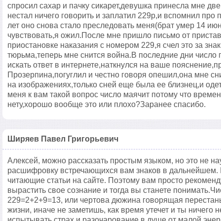
спросил сахар и пачку сикарет,девушка принесла мне две
нестал ничего говорить и заплатил 229р,и вспомнил про пе
лет оно снова стало преследовать меня(брат умер 14 июня
чувствовать,я ожил.После мне пришло письмо от пристав
приостановке наказания с номером 229,я счел это за зн
тюрьма,теперь мне снится война.В последние дни число п
искать ответ в интернете,наткнулся на ваше пояснение,
Прозерпина,погуглил и честно говоря опешил,она мне снил
на изображениях,только сней еще была ее близнец,и оде
меня к вам такой вопрос число маячит потому что времен
нету,хорошо вообще это или плохо?Заранее спасибо.
Ширяев Павел Григорьевич
Алексей, можно рассказать простым языком, но это не на
расшифровку встречающихся вам знаков в дальнейшем. 
читающие статьи на сайте. Поэтому вам просто рекоменд
вырастить свое сознание и тогда вы станете понимать.Ч
229=2+2+9=13, или чертова дюжина говорящая перестань
жизни, иначе не заметишь, как время утечет и ты ничего 
испытывать страх и разочарование в душе от малой энер