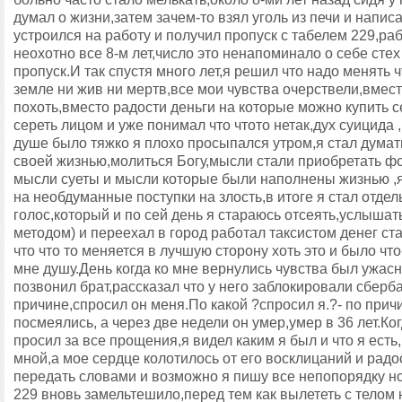
думал о жизни,затем зачем-то взял уголь из печи и напис
устроился на работу и получил пропуск с табелем 229,ра
неохотно все 8-м лет,число это ненапоминало о себе стех
пропуск.И так спустя много лет,я решил что надо менять ч
земле ни жив ни мертв,все мои чувства очерствели,вмес
похоть,вместо радости деньги на которые можно купить 
сереть лицом и уже понимал что чтото нетак,дух суицида
душе было тяжко я плохо просыпался утром,я стал дума
своей жизнью,молиться Богу,мысли стали приобретать фо
мысли суеты и мысли которые были наполнены жизнью ,я
на необдуманные поступки на злость,в итоге я стал отд
голос,который и по сей день я стараюсь отсеять,услыша
методом) и переехал в город работал таксистом денег ст
что что то меняется в лучшую сторону хоть это и было что
мне душу.День когда ко мне вернулись чувства был ужасн
позвонил брат,рассказал что у него заблокировали сберба
причине,спросил он меня.По какой ?спросил я.?- по прич
посмеялись, а через две недели он умер,умер в 36 лет.Ко
просил за все прощения,я видел каким я был и что я ест
мной,а мое сердце колотилось от его восклицаний и радо
передать словами и возможно я пишу все непопорядку н
229 вновь замельтешило,перед тем как вылететь с телом 