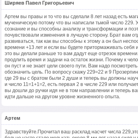
Ширяев Павел Григорьевич
Артем вы правы и то что вы сделали 8 лет назад есть маг
мученическую потому что вы написали тьмой число 229. 
сознание и вы способны анализу и трансформации и поэ
почувствовали изменения в лучшую сторону. Брат вам от
развиваться, так как вы способны к этому а он был неспос
времени +13 лет и если вы будете притормаживать себя 
это вы делали раньше то вам дадут еще отрезок времен
продлить время и задачи на остаток жизни. Почему к чел
он пуст и не знает цели своего пути. Вам надо посмотреть
обозначить цель. По вопросу скажу 229=22 и 9 Прозерпин
где 29 вы с братом были 2 души и теперь вы должны науч
и число 11=1+1=2, есть первая 2 в числе 229 или получает
вы дошли до ручки идя не в том направлении и теперь в
идти дальше на другом уровне жизненного опыта.
Артем
Здравствуйте.Прочитал ваш расклад насчет числа 229,эт
больно часто стало мелькать,около 8-ми лет назад сидя у 