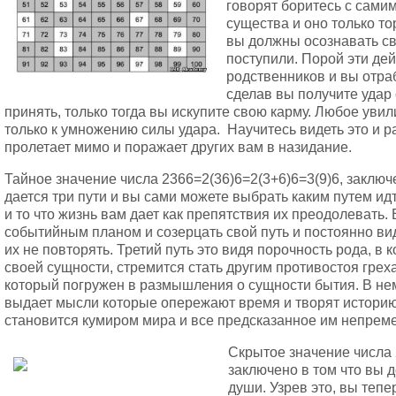
говорят боритесь с сами
существа и оно только т
вы должны осознавать св
поступили. Порой эти де
родственников и вы отра
сделав вы получите удар
принять, только тогда вы искупите свою карму. Любое уви
только к умножению силы удара. Научитесь видеть это и р
пролетает мимо и поражает других вам в назидание.
Тайное значение числа 2366=2(36)6=2(3+6)6=3(9)6, заклю
дается три пути и вы сами можете выбрать каким путем идт
и то что жизнь вам дает как препятствия их преодолевать.
событийным планом и созерцать свой путь и постоянно ви
их не повторять. Третий путь это видя порочность рода, в
своей сущности, стремится стать другим противостоя греха
который погружен в размышления о сущности бытия. В не
выдает мысли которые опережают время и творят историю
становится кумиром мира и все предсказанное им непрем
Скрытое значение числа
заключено в том что вы 
души. Узрев это, вы теп