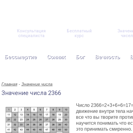
Консультация
Бесплатный
Значен
специалиста
курс
чисел
Бессмертие
Сонник
Бог
Вечность
Главная
Значение числа
Значение числа 2366
Число 2366=2+3+6+6=17=
движение внутри тела на
все что вы творите прот
научится понимать что е
это принимать смиренно. 