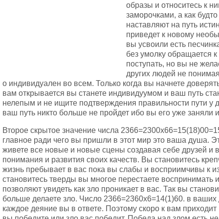
образы и относитесь к н
заморочками, а как будт
наставляют на путь исти
приведет к новому необ
вы усвоили есть песчин
без умолку обращается к
поступать, но вы не жел
других людей не понимая 
о индивидуален во всем. Только когда вы начнете доверять
вам открывается вы станете индивидуумом и ваш путь ста
нелепым и не ищите подтверждения правильности пути у д
ваш путь никто больше не пройдет ибо вы его уже заняли 
Второе скрытое значение числа 2366=2300х66=15(18)00=15
главное ради чего вы пришли в этот мир это ваша душа. Э
живете все новые и новые сцены создавая себе друзей и в
понимания и развития своих качеств. Вы становитесь креп
жизнь пребывает в вас пока вы слабы и восприимчивы к и
становитесь тверды вы многое перестаете воспринимать 
позволяют увидеть как зло проникает в вас. Так вы станови
больше делаете зло. Число 2366=2360х6=14(1)60. в ваших
каждое деяние вы в ответе. Поэтому скоро к вам приходит
вы победите или зло вас победит. Победа над злом есть не