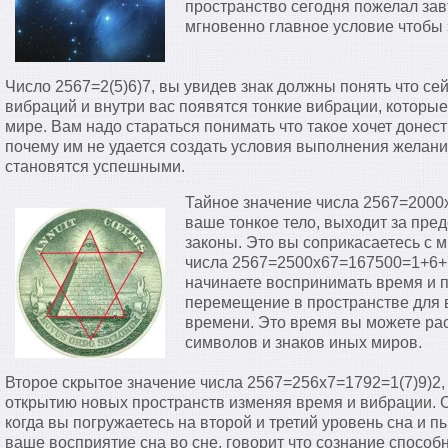
пространство сегодня пожелал зав
мгновенно главное условие чтобы 
Число 2567=2(5)6)7, вы увидев знак должны понять что се
вибраций и внутри вас появятся тонкие вибрации, которые
мире. Вам надо стараться понимать что такое хочет донест
почему им не удается создать условия выполнения желани
становятся успешными.
Тайное значение числа 2567=2000
ваше тонкое тело, выходит за пре
законы. Это вы соприкасаетесь с 
числа 2567=2500х67=167500=1+6+
начинаете воспринимать время и п
перемещение в пространстве для 
времени. Это время вы можете ра
символов и знаков иных миров.
Второе скрытое значение числа 2567=256х7=1792=1(7)9)2,
открытию новых пространств изменяя время и вибрации. 
когда вы погружаетесь на второй и третий уровень сна и п
ваше восприятие сна во сне, говорит что сознание способ