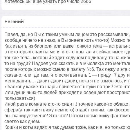
Хотелось бы ещё узнать про число 2666
Евгений
Павел, да, но Вы с таким умным лицом это рассказывали,
вообще ничего не знаю, а Вы знаете хоть что-то) Можно
Как изъять из биополя или даже тонкого тела — астральног
в некоторых снах на меня кто-то прыгал и сейчас имеет д
тонкие тела.. который ходит ходуном по дивану, то на жив
то на груди? Надоел уже скакать и в мыслях(а это ментал
после которых можно смело в палату №6. Так лежу и эта
сказано, или где там, что если выгнать 1 — придут 7 друг
меня давить… давит-давит-давит, пока я не взмолюсь, и 
к балкону какие-то шары прилетают штуки по три? Это чт
Или души чьих-то людей приходят и освещают пространст
пользоваться)
Иной раз в комнате кто-то сидит..) точнее какое-то облак
сфера(а так как я вижу немного) отдаёт синим, как фосф
бы сканирует меня? Это что? Потом ночью вижу фантомов
светло как днём.
Кошки и коты видят, я так думаю тоже, как и я, но только 