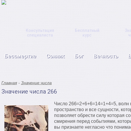
Консультация
Бесплатный
Зн
специалиста
курс
ч
Бессмертие
Сонник
Бог
Вечность
Главная
Значение числа
Значение числа 266
Число 266=2+6+6=14=1+4=5, волн к
пространство и все сущности, кото
позволяет обрести силу которая с
смирения перед событиями, которы
вы признаете негласно что понима