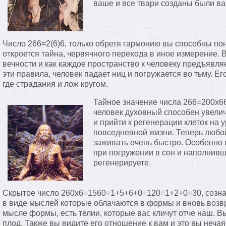
ваше и все твари созданы были ва
Число 266=2(6)6, только обретя гармонию вы способны по
откроется тайна, червячного перехода в иное измерение.
вечности и как каждое пространство к человеку предъявл
эти правила, человек падает ниц и погружается во тьму. Е
где страдания и лож кругом.
Тайное значение числа 266=200х6
человек духовный способен увелич
и прийти к регенерации клеток на 
повседневной жизни. Теперь любой
заживать очень быстро. Особенно 
при погружении в сон и наполнивш
регенерируете.
Скрытое число 260х6=1560=1+5+6+0=120=1+2+0=30, сознан
в виде мыслей которые облачаются в формы и вновь возв
мысле формы, есть телии, которые вас кличут отче наш. В
плод. Также вы видите его отношение к вам и это вы нечая