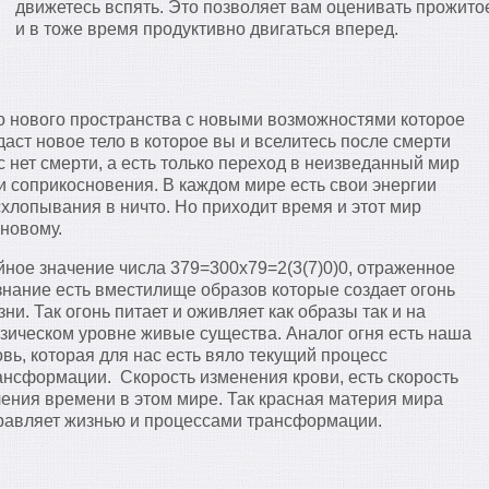
движетесь вспять. Это позволяет вам оценивать прожито
и в тоже время продуктивно двигаться вперед.
рно нового пространства с новыми возможностями которое
даст новое тело в которое вы и вселитесь после смерти
ас нет смерти, а есть только переход в неизведанный мир
ки соприкосновения. В каждом мире есть свои энергии
схлопывания в ничто. Но приходит время и этот мир
 новому.
йное значение числа 379=300х79=2(3(7)0)0, отраженное
знание есть вместилище образов которые создает огонь
зни. Так огонь питает и оживляет как образы так и на
зическом уровне живые существа. Аналог огня есть наша
овь, которая для нас есть вяло текущий процесс
ансформации. Скорость изменения крови, есть скорость
чения времени в этом мире. Так красная материя мира
равляет жизнью и процессами трансформации.