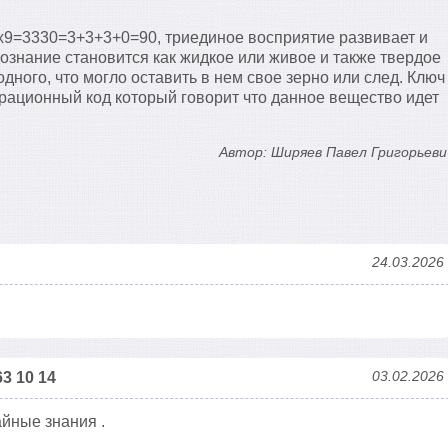
х9=3330=3+3+3+0=90, триединое восприятие развивает и
сознание становится как жидкое или живое и также твердое
одного, что могло оставить в нем свое зерно или след. Ключ
брационный код который говорит что данное вещество идет
Автор: Ширяев Павел Григорьеви
24.03.2026
03.02.2026
3 10 14
айные знания .