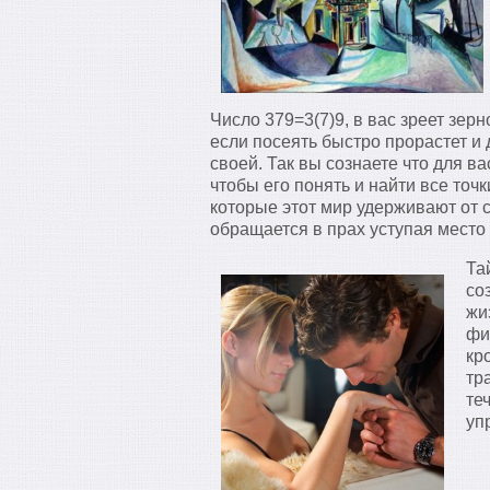
Число 379=3(7)9, в вас зреет зе
если посеять быстро прорастет и 
своей. Так вы сознаете что для в
чтобы его понять и найти все точ
которые этот мир удерживают от 
обращается в прах уступая место
Та
со
жи
фи
кр
тр
те
уп