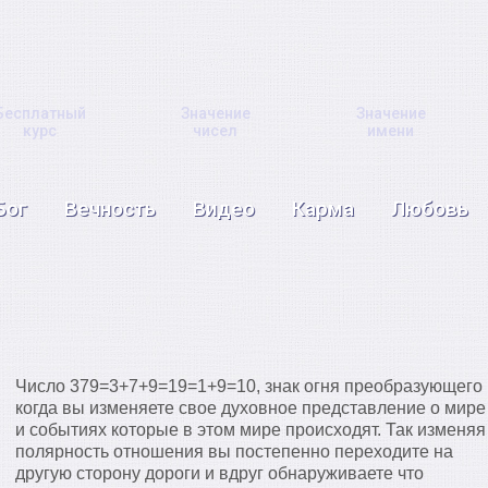
Бесплатный
Значение
Значение
курс
чисел
имени
Бог
Вечность
Видео
Карма
Любовь
Число 379=3+7+9=19=1+9=10, знак огня преобразующего
когда вы изменяете свое духовное представление о мире
и событиях которые в этом мире происходят. Так изменяя
полярность отношения вы постепенно переходите на
другую сторону дороги и вдруг обнаруживаете что