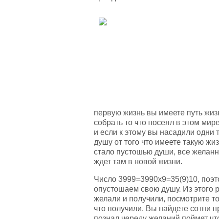
первую жизнь вы имеете путь жизн
собрать то что посеял в этом мир
и если к этому вы насадили одни 
душу от того что имеете такую жи
стало пустошью души, все желанн
ждет там в новой жизни.
Число 3999=3990х9=35(9)10, поэт
опустошаем свою душу. Из этого 
желали и получили, посмотрите то 
что получили. Вы найдете сотни п
познал череду желаний поймет ч