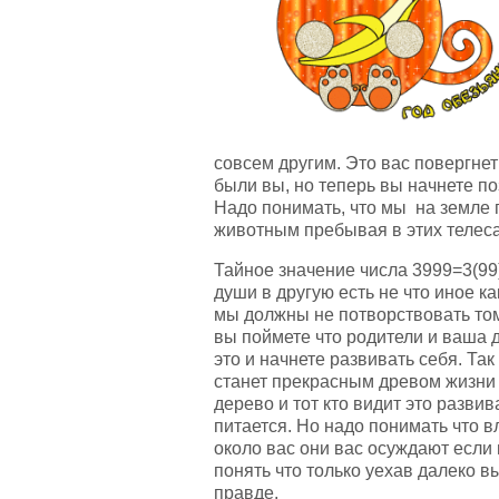
совсем другим. Это вас повергнет
были вы, но теперь вы начнете по
Надо понимать, что мы на земле 
животным пребывая в этих телеса
Тайное значение числа 3999=3(99
души в другую есть не что иное к
мы должны не потворствовать том
вы поймете что родители и ваша д
это и начнете развивать себя. Та
станет прекрасным древом жизни 
дерево и тот кто видит это разви
питается. Но надо понимать что 
около вас они вас осуждают если
понять что только уехав далеко в
правде.