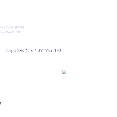
начение даты
рождения
Переписка с читателями
и