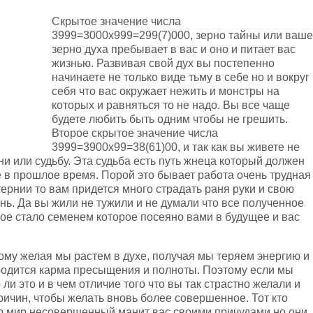
Скрытое значение числа
3999=3000х999=299(7)000, зерно тайны или ваше
зерно духа пребывает в вас и оно и питает вас
жизнью. Развивая свой дух вы постепенно
начинаете не только виде тьму в себе но и вокруг
себя что вас окружает нежить и монстры на
которых и равняться то не надо. Вы все чаще
будете любить быть одним чтобы не грешить.
Второе скрытое значение числа
3999=3900х99=38(61)00, и так как вы живете не
и или судьбу. Эта судьба есть путь жнеца который должен
е в прошлое время. Порой это бывает работа очень трудная
тернии то вам придется много страдать раня руки и свою
знь. Да вы жили не тужили и не думали что все полученное
ое стало семенем которое посеяно вами в будущее и вас
ому желая мы растем в духе, получая мы теряем энергию и
родится карма пресыщения и полноты. Поэтому если мы
ли это и в чем отличие того что вы так страстно желали и
ричин, чтобы желать вновь более совершенное. Тот кто
то мир несовершенный манит вас своими причудами но они