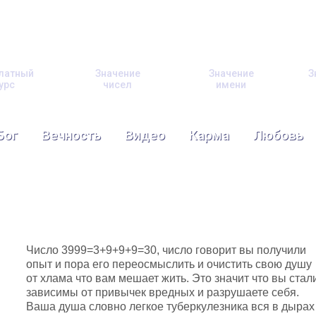
латный
Значение
Значение
З
урс
чисел
имени
Бог
Вечность
Видео
Карма
Любовь
Число 3999=3+9+9+9=30, число говорит вы получили
опыт и пора его переосмыслить и очистить свою душу
от хлама что вам мешает жить. Это значит что вы стал
зависимы от привычек вредных и разрушаете себя.
Ваша душа словно легкое туберкулезника вся в дырах