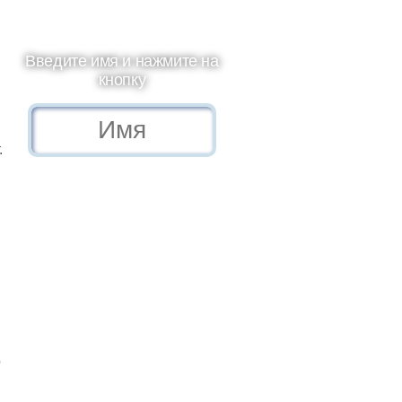
я
Введите имя и нажмите на
кнопку
.
и
о