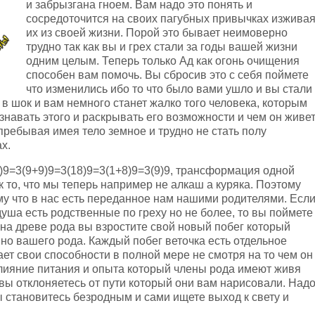
и забрызгана гноем. Вам надо это понять и
сосредоточится на своих пагубных привычках изжива
их из своей жизни. Порой это бывает неимоверно
трудно так как вы и грех стали за годы вашей жизни
одним целым. Теперь только Ад как огонь очищения
способен вам помочь. Вы сбросив это с себя поймете
что изменились ибо то что было вами ушло и вы стали
 в шок и вам немного станет жалко того человека, которым
знавать этого и раскрывать его возможности и чем он живет
пребывая имея тело земное и трудно не стать полу
х.
)9=3(9+9)9=3(18)9=3(1+8)9=3(9)9, трансформация одной
ак то, что мы теперь например не алкаш а куряка. Поэтому
у что в нас есть переданное нам нашими родителями. Есл
уша есть родственные по греху но не более, то вы поймете
к на древе рода вы взростите свой новый побег который
но вашего рода. Каждый побег веточка есть отдельное
вает свои способности в полной мере не смотря на то чем он
влияние питания и опыта который члены рода имеют живя
 вы отклоняетесь от пути который они вам нарисовали. Над
ы становитесь безродным и сами ищете выход к свету и