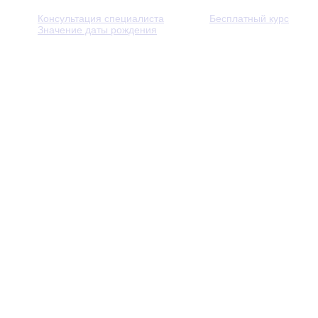
Консультация специалиста
Бесплатный курс
Значение даты рождения
© 2013 - 2026 — Через тернии к звёздам. Все права защ