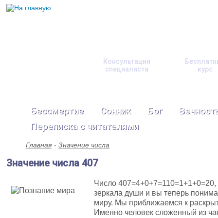
Консультация
Бесплатн
специалиста
курс
Бессмертие
Сонник
Бог
Вечност
Переписка с читателями
Главная
Значение числа
Значение числа 407
Число 407=4+0+7=110=1+1+0=20,
зеркала души и вы теперь понима
миру. Мы приближаемся к раскрыт
Именно человек сложенный из ча