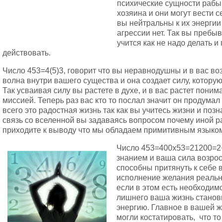
психические сущности рабы
хозяина и они могут вести с
вы нейтральны к их энергии
агрессии нет. Так вы пребы
учится как не надо делать 
действовать.
Число 453=4(5)3, говорит что вы неравнодушны и в вас во
волна внутри вашего существа и она создает силу, котору
Так усваивая силу вы растете в духе, и в вас растет пони
миссией. Теперь раз вас кто то послал значит он продумал
всего это радостная жизнь так как вы учитесь жизни и поз
связь со вселенной вы задаваясь вопросом почему иной ра
приходите к выводу что мы обладаем примитивным языком
Число 453=400х53=21200=2+
знанием и ваша сила возрос
способны притянуть к себе в
исполнение желания реальн
если в этом есть необходим
лишнего ваша жизнь станов
энергию. Главное в вашей ж
могли костатировать, что то