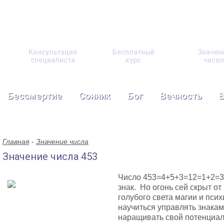
Консультация
Бесплатный
Значен
специалиста
курс
чисел
Бессмертие
Сонник
Бог
Вечность
Главная
Значение числа
Значение числа 453
Число 453=4+5+3=12=1+2=3,
знак. Но огонь сей скрыт от
голубого света магии и пси
научиться управлять знакам
наращивать свой потенциал