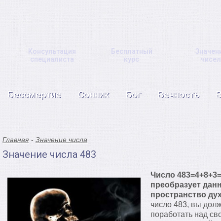
Консультация
Бесплатный
Значен
специалиста
курс
чисел
Бессмертие
Сонник
Бог
Вечность
Главная
Значение числа
Значение числа 483
Число 483=4+8+3=
преобразует дан
пространство ду
число 483, вы дол
поработать над св