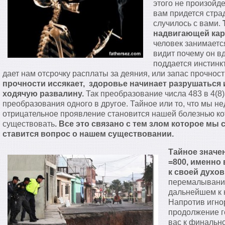
этого не произойде
вам придется страд
случилось с вами.
надвигающей карм
человек занимает
видит почему он вд
поддается инстинк
дает нам отсрочку расплаты за деяния, или запас прочнос
прочности иссякает, здоровье начинает разрушаться 
ходячую развалину.
Так преобразование числа 483 в 4(8)
преобразования одного в другое. Тайное или то, что мы не
отрицательное проявление становится нашей болезнью к
существовать
. Все это связано с тем злом которое мы 
ставится вопрос о нашем существовании.
Тайное значе
=800, именно 
к своей духов
перемалывание
дальнейшем к 
Напротив игнор
продолжение г
вас к финальн