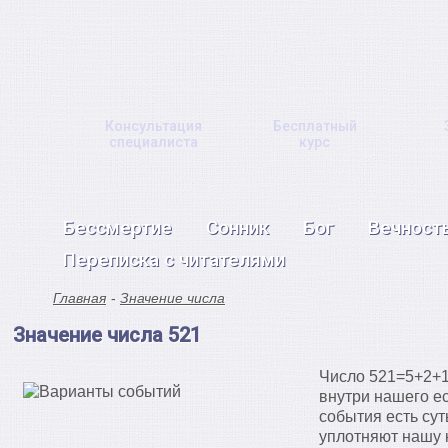
Консультация
Бесплатный
специалиста
курс
Бессмертие
Сонник
Бог
Вечност
Переписка с читателями
Главная
Значение числа
Значение числа 521
Число 521=5+2+1
внутри нашего е
события есть сут
уплотняют нашу к