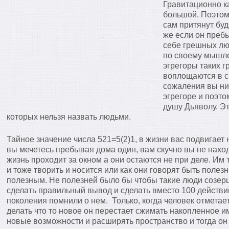
Гравитационно к
большой. Поэтом
сам притянут буде
же если он пребы
себе грешных лю
по своему мышл
эгрегоры таких 
воплощаются в с
сожаления вы ник
эгрегоре и поэто
душу Дьяволу. Эт
которых нельзя назвать людьми.
Тайное значение числа 521=5(2)1, в жизни вас подвигает
вы мечетесь пребывая дома один, вам скучно вы не нахо
жизнь проходит за окном а они остаются не при деле. Им 
и тоже творить и носится или как они говорят быть полез
полезным. Не полезней было бы чтобы такие люди созерц
сделать правильный вывод и сделать вместо 100 действи
поколения помнили о нем. Только, когда человек отметае
делать что то новое он перестает сжимать накопленное им
новые возможности и расширять пространство и тогда он 