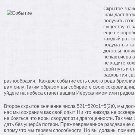
Скрытое знач
нам дает воз
получить соз
существуют в
еще не опробо
каждый раз к
подумать а ка
должны поним
не как вчера 
не ходите хо
свой путь и с
раскрытия св
разнообразия. Каждое событие есть своего рода бриллиа
вам силу. Таким образом вы собираете свою сокровищниц
уйдете на небеса станет вашим Иерусалимом или градом
Второе скрытое значение числа 521=520х1=5(2)0, мы дол
нас мы сохраним как свой опыт. Ни кто никогда не оскв
не бояться что воры своруют эти драгоценности. Так че
дать без ущерба потери. Преждевременное раздавание с
к тому что мы теряем способности. Но вы должны помнить,