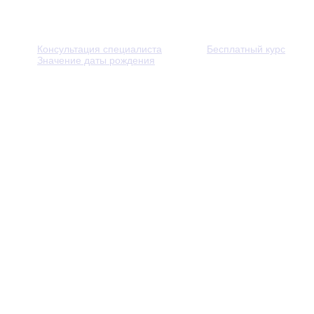
Консультация специалиста
Бесплатный курс
Значение даты рождения
© 2013 - 2026 — Через тернии к звёздам. Все права защ