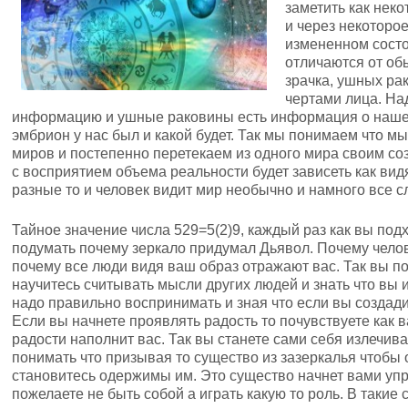
заметить как нек
и через некоторо
измененном состо
отличаются от о
зрачка, ушных ра
чертами лица. На
информацию и ушные раковины есть информация о нашей
эмбрион у нас был и какой будет. Так мы понимаем что м
миров и постепенно перетекаем из одного мира своим соз
с восприятием объема реальности будет зависеть как вид
разные то и человек видит мир необычно и намного все с
Тайное значение числа 529=5(2)9, каждый раз как вы под
подумать почему зеркало придумал Дьявол. Почему челове
почему все люди видя ваш образ отражают вас. Так вы по
научитесь считывать мысли других людей и знать что вы 
надо правильно воспринимать и зная что если вы создади
Если вы начнете проявлять радость то почувствуете как 
радости наполнит вас. Так вы станете сами себя излечива
понимать что призывая то существо из зазеркалья чтобы
становитесь одержимы им. Это существо начнет вами упра
пожелаете не быть собой а играть какую то роль. В такие