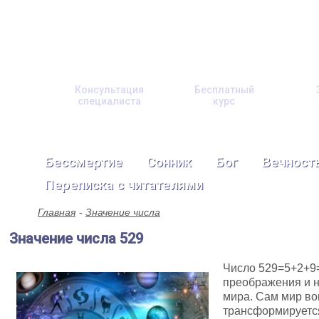
Консультация
Бесплатный
специалиста
курс
Бессмертие
Сонник
Бог
Вечност
Переписка с читателями
Главная
Значение числа
Значение числа 529
Число 529=5+2+9
преображения и 
мира. Сам мир во
трансформируется