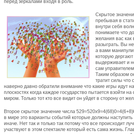
перед зеркалами входя в роль.
Скрытое значени
пребывая в стат
внутри себя вол
понимаете что д
желания вас как 
разыграть. Вы не
а вами манипули
которую дергают 
выдерживает и н
сам управителем 
Таким образом о
тратит силы что 
наверно давно обратили внимание что какие игры идут 
плоскостях когда каждое государство пытается взойти на
миром. Только тот кто все видит он уйдет в сторону от жел
Второе скрытое значение числа 529=520х9=4(68)0=4(6+8)
в мире это варианты событий которые должны наступить и
иначе. Нет так и только так потому что все происходит л
участвуют в этом спектакле который есть сама жизнь. Гла