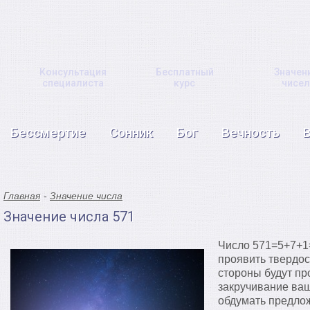
Консультация
Бесплатный
Значен
специалиста
курс
чисел
Бессмертие
Сонник
Бог
Вечность
Главная
Значение числа
Значение числа 571
Число 571=5+7+1
проявить твердос
стороны будут пр
закручивание ваш
обдумать предло