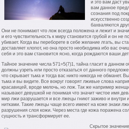
и это вам даст ув
вам данное предл
сознания под пок
искусственно соз
бахваляются друг
Они не понимают что лож всегда положена и лежит и значи
и его чувствительность к миру становится грубой и он не 
убивает. Когда вы переборете в себе желание лгать, вы ст
доставляет хлопот, но она просто необходима ибо вас очи
себя и это вам становится ясно, когда рождаются ваши де
Тайное значение числа 571=5(7)1, тайна гласит в данном о
должны узреть или просто отказаться от данного предложе
что скрывает тьма и тогда вас никто никогда не обманет. Вы
тьма и вы видите. Все вокруг говорят лживые слова напр
красавицей, вроде мелочь, но лож. Так же например женщ
называют девушкой не понимая что значит чистое имя дев
мир лжи разрушается и все лжецы гниют заживо и внутри 
нитками. Такие лжецы чаще всего имеют на коже знаки лж
разрушения слоя кожи. Через места где кожа поражена со
сущность и трансформирует ее.
Скрытое значение