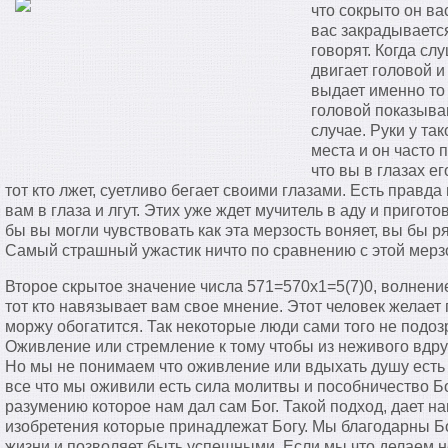
что сокрыто он ва
вас закрадывается
говорят. Когда сл
двигает головой и
выдает именно то 
головой показываю
случае. Руки у та
места и он часто 
что вы в глазах е
тот кто лжет, суетливо бегает своими глазами. Есть правд
вам в глаза и лгут. Этих уже ждет мучитель в аду и пригот
бы вы могли чувствовать как эта мерзость воняет, вы бы р
Самый страшный ужастик ничто по сравнению с этой мерз
Второе скрытое значение числа 571=570х1=5(7)0, волнение
тот кто навязывает вам свое мнение. Этот человек желает
моржу обогатится. Так некоторые люди сами того не подо
Оживление или стремление к тому чтобы из неживого вдруг
Но мы не понимаем что оживление или вдыхать душу есть 
все что мы оживили есть сила молитвы и пособничество Б
разумению которое нам дал сам Бог. Такой подход, дает на
изобретения которые принадлежат Богу. Мы благодарны Бог
жизни и позволяет быть успешными. Если мы что делаем н