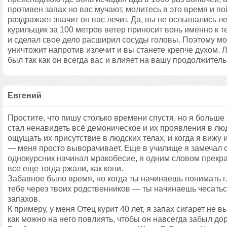
противен запах но вас мучают, молитесь в это время и по
раздражает значит он вас лечит. Да, вы не ослышались ле
курильщик за 100 метров ветер приносит вонь именно к т
и сделал свое дело расширил сосуды головы. Поэтому мол
уничтожит напротив излечит и вы станете крепче духом. 
был так как он всегда вас и влияет на вашу продолжитель
Евгений
Простите, что пишу столько времени спустя, но я больше 
стал ненавидеть всё демоническое и их проявления в людя
ощущать их присутствие в людских телах, и когда я вижу 
— меня просто выворачивает. Еще в училище я замечал о
однокурсник начинал мракобесие, я одним словом прекр
все еще тогда ржали, как кони.
Забавное было время, но когда ты начинаешь понимать г
тебе через твоих родственников — ты начинаешь чесать
запахов.
К примеру, у меня Отец курит 40 лет, я запах сигарет не в
как можно на него повлиять, чтобы он навсегда забыл дор