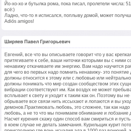
Йо-хо-хо и бутылка рома, пока писал, пролетели числа: 511
всё:)
Ладно, что-то я исписался, поплыву домой, может получше 
Adiós amigos!
Ширяев Павел Григорьевич
Евгений, все что вы описываете говорит что у вас крепкая
притягиваете к себе, ваши ниточки которыми вы с ними 
ненавижу откачиваете им энергию. Вам надо научится ра
для чего во первых надо помнить ненавижу- это понятие
должны относится к этому или с любовью или нейтрально
должны понимать что мир создан сообществом этих сущно
вибрации соответствуют им. Как воздух не может пребыва
всплывает к свету и уходит к таким как он. Поэтому вы н
обрываете все связи нить иссыхают и лопаются и вы ухо
демонов.Практиковать любовь, это сложнее, так как надо
любовь, а не то что мы понимаем обнимание и лобзание 
Насчет курения скажу один способ вам смириться и пусть 
в коем случае не делать замечания. Курильщик курит пото
преисподнюю где вонь исчадия ада в 1000 раз вонючей, а