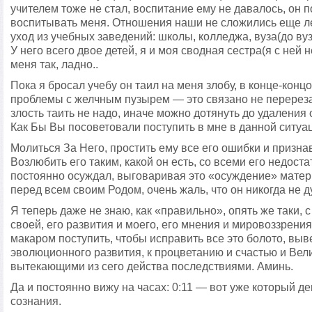
учителем тоже не стал, воспитание ему не давалось, он п
воспитывать меня. Отношения наши не сложились еще лет
уход из учебных заведений: школы, колледжа, вуза(до вуза
У него всего двое детей, я и моя сводная сестра(я с ней н
меня так, ладно..
Пока я бросал учебу он таил на меня злобу, в конце-конц
проблемы с желчным пузырем — это связано не перерезае
злость таить не надо, иначе можно дотянуть до удаления о
Как Бы Вы посоветовали поступить в мне в данной ситуа
Молиться За Него, простить ему все его ошибки и призн
Возлюбить его таким, какой он есть, со всеми его недостат
постоянно осуждал, выговаривая это «осуждение» матери
перед всем своим Родом, очень жаль, что он никогда не д
Я теперь даже не знаю, как «правильно», опять же таки, 
своей, его развития и моего, его мнения и мировоззрени
макаром поступить, чтобы исправить все это болото, выв
эволюционного развития, к процветанию и счастью и Вел
вытекающими из сего действа последствиями. Аминь.
Да и постоянно вижу на часах: 0:11 — вот уже который де
сознания.