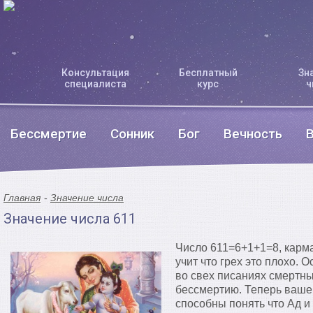
Консультация
Бесплатный
Зн
специалиста
курс
ч
Бессмертие
Сонник
Бог
Вечность
Главная
Значение числа
Значение числа 611
Число 611=6+1+1=8, карм
учит что грех это плохо. 
во свех писаниях смертн
бессмертию. Теперь ваше
способны понять что Ад и