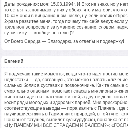
Даты рождения: моя: 15.03.1994г. И Его: не знаю, но у не
то есть я так понимаю, у них у обоих, что у матери, что 
10-кам обои в вибрационном числе, ну, если нолик отброс
2-раза развитее меня, тогда почему так себя ведут, если 
триллион вопросов и затуманено сознание, словом, нарк
сутки сижу — вообще не сплю:)?
От Всего Сердца — Благодарю, за ответ’ы и поддержку!
Евгений
Я подмечаю такие моменты, когда что-то идет против ме
недостатки — да, соглашусь, это можно назвать «лечение
сильных болях в суставах и позвоночнике. Как те самые с
смертельно опасным, помогают спасать миллионы жизней.
животных идет на спасения жизней, а другое дело, когда 
косит ряды молодых и здоровых парней. Мне прискорбно 
соответствующие выводы — пора валить с Планеты, где од
научившиеся жить в Гармонии с природой, в той гуне, ко
Понабьют татушек, выпилят культуру(всю), понапихают п
«Ну ПАЧЕМУ МЫ ВСЕ СТРАДАЕМ И БАЛЕЕМ?»; «ГОСП