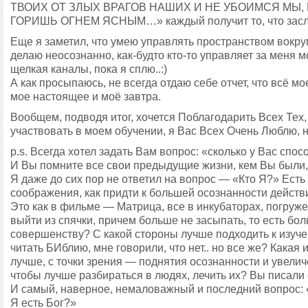
ТВОИХ ОТ ЗЛЫХ ВРАГОВ НАШИХ И НЕ УБОИМСЯ МЫ,
ГОРИШЬ ОГНЕМ ЯСНЫМ…» каждый получит то, что заслу
Еще я заметил, что умею управлять пространством вокру
делаю неосознанно, как-будто кто-то управляет за меня 
щелкая каналы, пока я сплю..:)
А как просыпаюсь, не всегда отдаю себе отчет, что всё 
мое настоящее и моё завтра.
Вообщем, подводя итог, хочется Поблагодарить Всех Тех,
участвовать в моем обучении, я Вас Всех Очень Люблю, н
p.s. Всегда хотел задать Вам вопрос: «сколько у Вас спо
И Вы помните все свои предыдущие жизни, кем Вы были,
Я даже до сих пор не ответил на вопрос — «Кто Я?» Есть
соображения, как придти к большей осознанности действ
Это как в фильме — Матрица, все в инкубаторах, погруже
выйти из спячки, причем больше не засыпать, то есть бол
совершенству? С какой стороны лучше подходить к изуч
читать БИблию, мне говорили, что нет.. но все же? Какая
лучше, с точки зрения — поднятия осознанности и увелич
чтобы лучше разбираться в людях, лечить их? Вы писали о
И самый, наверное, немаловажный и последний вопрос: «
Я есть Бог?»