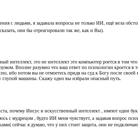
ния с людьми, я задавала вопросы не только ИИ, ещё вела обстоя
казать, они бы отреагировали так же, как и Вы).
ный интеллект, это не интеллект это компьютер роется в том что
умом. Вполне разумно что ваш ответ по психологии кроется в том
о, ибо потом вы не отмоетесь придя на суд к Богу после своей к
 у глупой машины. Скажу одно вы избрали опасный путь.
ста, почему Иисус и искусственный интеллект , имеют одни бу
сь с мудрецом , будто ИИ меня чувствует, а задавая вопрос пс
ами( сейчас я думаю, что у них стоит защита, они не подключаю