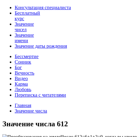
Консультация специалиста
Бесплатный
курс
Значение
чисел
Значение
имени
Значение даты рождения
Бессмертие
Сонник
Бог
Вечность
Видео
Карма
Любовь
Переписка с читателями
Главная
Значение числа
Значение числа 612
Число 612=6+1+2=9, когда вы увидел