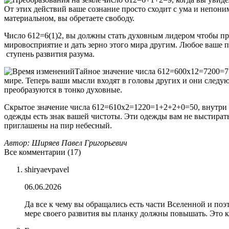
От этих действий ваше сознание просто сходит с ума и непон
материальном, вы обретаете свободу.
Число 612=6(1)2, вы должны стать духовным лидером чтобы про
мировосприятие и дать зерно этого мира другим. Любое ваше п
ступень развития разума.
Тайное значение числа 612=600х12=7200=7+
мире. Теперь ваши мысли входят в головы других и они следую
преобразуются в тонко духовные.
Скрытое значение числа 612=610х2=1220=1+2+2+0=50, внутри в
одежды есть знак вашей чистоты. Эти одежды вам не выстирать
приглашены на пир небесный.
Автор: Ширяев Павел Григорьевич
Все комментарии (17)
shiryaevpavel
06.06.2026
Да все к чему вы обращались есть части Вселенной и поэ
мере своего развития вы планку должны повышать. Это к