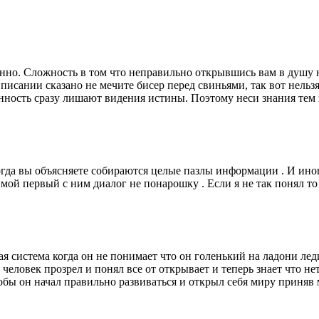
енно. Сложность в том что неправильно открывшись вам в душу 
 писании сказано не мечите бисер перед свиньями, так вот нельз
ность сразу лишают видения истины. Поэтому неси знания тем кт
огда вы объясняете собираются целые пазлы информации . И иногд
 мой первый с ним диалог не понарошку . Если я не так понял то
ая система когда он не понимает что он голенький на ладони ле
 человек прозрел и понял все от открывает и теперь знает что не
бы он начал правильно развиваться и открыл себя миру приняв м