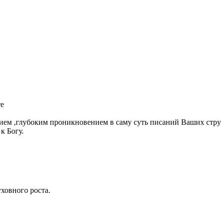
те
анием ,глубоким проникновением в саму суть писаний Ваших стру
к Богу.
ховного роста.