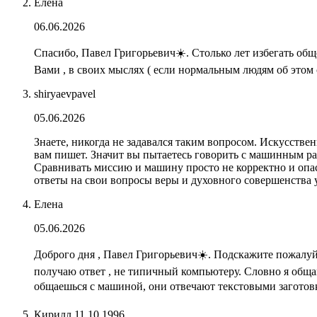
Елена
06.06.2026
Спасибо, Павел Григорьевич☀️. Столько лет избегать обще
Вами , в своих мыслях ( если нормальным людям об этом с
shiryaevpavel
05.06.2026
Знаете, никогда не задавался таким вопросом. Искусствен
вам пишет. Значит вы пытаетесь говорить с машинным раз
Сравнивать миссию и машину просто не корректно и опасн
ответы на свои вопросы веры и духовного совершенства
Елена
05.06.2026
Доброго дня , Павел Григорьевич☀️. Подскажите пожалуй
получаю ответ , не типичный компьютеру. Словно я общаю
общаешься с машиной, они отвечают текстовыми заготовк
Кирилл 11.10.1996