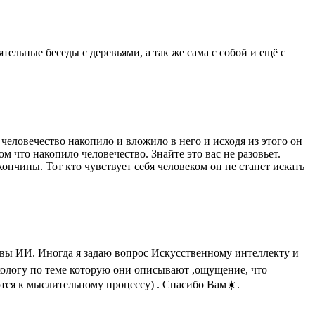
тельные беседы с деревьями, а так же сама с собой и ещё с
 человечество накопило и вложило в него и исходя из этого он
 что накопило человечество. Знайте это вас не разовьет.
ончины. Тот кто чувствует себя человеком он не станет искать
квы ИИ. Иногда я задаю вопрос Искусственному интеллекту и
ихологу по теме которую они описывают ,ощущение, что
тся к мыслительному процессу) . Спасибо Вам☀️.