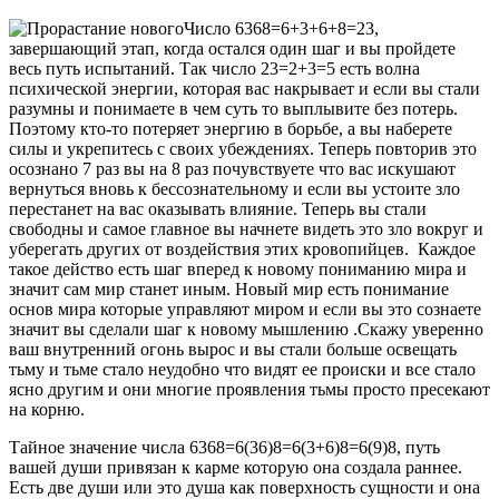
Число 6368=6+3+6+8=23,
завершающий этап, когда остался один шаг и вы пройдете
весь путь испытаний. Так число 23=2+3=5 есть волна
психической энергии, которая вас накрывает и если вы стали
разумны и понимаете в чем суть то выплывите без потерь.
Поэтому кто-то потеряет энергию в борьбе, а вы наберете
силы и укрепитесь с своих убеждениях. Теперь повторив это
осознано 7 раз вы на 8 раз почувствуете что вас искушают
вернуться вновь к бессознательному и если вы устоите зло
перестанет на вас оказывать влияние. Теперь вы стали
свободны и самое главное вы начнете видеть это зло вокруг и
уберегать других от воздействия этих кровопийцев. Каждое
такое действо есть шаг вперед к новому пониманию мира и
значит сам мир станет иным. Новый мир есть понимание
основ мира которые управляют миром и если вы это сознаете
значит вы сделали шаг к новому мышлению .Скажу уверенно
ваш внутренний огонь вырос и вы стали больше освещать
тьму и тьме стало неудобно что видят ее происки и все стало
ясно другим и они многие проявления тьмы просто пресекают
на корню.
Тайное значение числа 6368=6(36)8=6(3+6)8=6(9)8, путь
вашей души привязан к карме которую она создала раннее.
Есть две души или это душа как поверхность сущности и она