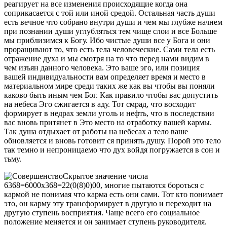
реагирует на все изменения происходящие когда она
соприкасается с той или иной средой. Остальная часть души
есть вечное что собрано внутри души и чем мы глубже начнем
при познании души углубляться тем чище слои и все Больше
мы приблизимся к Богу. Ибо чистые души все у Бога и они
проращивают то, что есть тела человеческие. Сами тела есть
отражение духа и мы смотря на то что перед нами видим в
чем изъян данного человека. Это ваше эго, или позиция
вашей индивидуальности вам определяет время и место в
материальном мире среди таких же как вы чтобы вы поняли
каково быть иным чем Бог. Как правило чтобы вас допустить
на небеса Эго сжигается в аду. Тот смрад, что восходит
формирует в недрах земли уголь и нефть, что в последствии
вас вновь притянет в Это место на отработку вашей кармы.
Так душа отдыхает от работы на небесах а тело ваше
обновляется и вновь готовит ся принять душу. Порой это тело
так темно и непроницаемо что дух войдя погружается в сон и
тьму.
Скрытое значение числа
6368=6000х368=22(0(8)0)00, многие пытаются бороться с
кармой не понимая что карма есть они сами. Тот кто понимает
это, он карму эту трансформирует в другую и переходит на
другую ступень восприятия. Чаще всего его социальное
положение меняется и он занимает ступень руководителя.