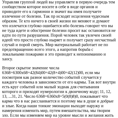
Управляя группой людей вы управляете в первую очередь тем
сообществом которое носите в себе в виде органов и
приводите его к гармонии и значит вы имея получаете
излечение от болезни. Так пр исходят исцеления чудесным
образом. Те кто ничего в своей жизни ни меняют и думают
что излечатся глубоко ошибается ибо болезнь говорит что вы
не туда идете и обострение болезни просит вас остановится не
идти по пути разрушения. Порой человек так увлечен своей
идеей что просто глубоко ныряет и получает сразу несчастный
случай и порой смерть. Мир материальный работает не по
предотвращению всего этого, а напротив борьба с
локальными пожарами и это приводит к непониманию и
хаосу.
Второе скрытое значение числа
6368=6300х68=42(84)00=42(8+4)00=42(12)00, если мы
посмотрим как разное количество событий случается у
каждого человека в зависимости от его кармы. Так вот внутри
есть круг событий или малый зодиак для считывания
которого и приходят нумерологии к двоичному коду; 11, 12,
13, ...31, 21. Число 6368=6360х8=5(0(8)8)0, показывает что
карма что в нас расслаивается и поэтому мы в душе и добрые
и злые. Когда наши тонкие эмонации выходят наружу и
намерения изменить мир, путем вмешательства, мы творим
зло. Если мы изменяем мир на уровне мысли и желания жить