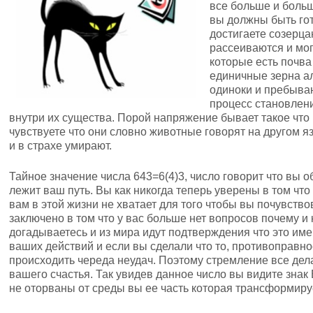
все больше и боль
вы должны быть гот
достигаете созерц
рассеиваются и мог
которые есть почва
единичные зерна ал
одиноки и пребыва
процесс становлени
внутри их существа. Порой напряжение бывает такое что
чувствуете что они словно животные говорят на другом я
и в страхе умирают.
Тайное значение числа 643=6(4)3, число говорит что вы о
лежит ваш путь. Вы как никогда теперь уверены в том что
вам в этой жизни не хватает для того чтобы вы почувство
заключено в том что у вас больше нет вопросов почему и 
догадываетесь и из мира идут подтверждения что это име
ваших действий и если вы сделали что то, противоправное
происходить череда неудач. Поэтому стремление все дела
вашего счастья. Так увидев данное число вы видите знак
не оторваны от среды вы ее часть которая трансформируе