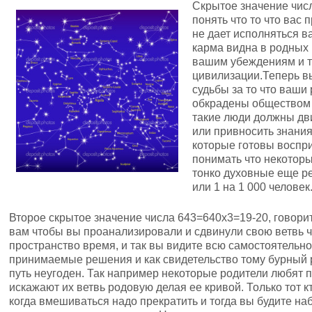
Скрытое значение числ
понять что то что вас 
не дает исполняться в
карма видна в родных 
вашим убеждениям и тя
цивилизации.Теперь вы
судьбы за то что ваши
обкрадены обществом 
такие люди должны дв
или привносить знани
которые готовы воспр
понимать что некоторы
тонко духовные еще р
или 1 на 1 000 человек
Второе скрытое значение числа 643=640х3=19-20, говорит
вам чтобы вы проанализировали и сдвинули свою ветвь 
пространство время, и так вы видите всю самостоятельнос
принимаемые решения и как свидетельство тому бурный р
путь неугоден. Так например некоторые родители любят 
искажают их ветвь родовую делая ее кривой. Только тот к
когда вмешиваться надо прекратить и тогда вы будите н