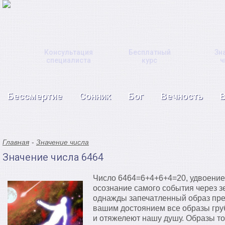
Консультация
Бесплатный
Зн
специалиста
курс
ч
Бессмертие
Сонник
Бог
Вечность
Главная
Значение числа
Значение числа 6464
Число 6464=6+4+6+4=20, удвоение 
осознание самого события через 
однажды запечатленный образ пре
вашим достоянием все образы гр
и отяжелеют нашу душу. Образы т