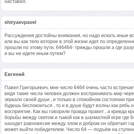
наставил.
shiryaevpavel
Рассуждения достойны внимания, но надо искать иные вос
или вы как тело которое в этой жизни идет по определенн
прошли по этому пути. 646464- трижды прошли а где разу
и вы не идете иным путем?
Евгений
Павел Григорьевич, мне число 6464 очень часто встречает
видя такие числа человек должен воспринимать мир чере
зеркало своей души , и только в спокойном состоянии пр
будешь беспокоиться , то и в душе будут волны как рябь 
восприятие. Как вы говорили правда правит , а кривда кр
борьбы между светом и тьмой как в шахматной игре где 64
находит равновесие между злом и добром он обретает га
может выйти победителем. Число 64 — подъём на ступень