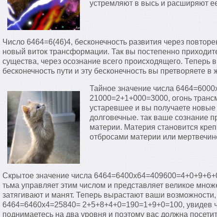
устремляют в высь и расширяют ее
Число 6464=6(46)4, бесконечность развития через повтор
новый виток трансформации. Так вы постепенно приходите
существа, через осознание всего происходящего. Теперь
бесконечность пути и эту бесконечность вы претворяете в
Тайное значение числа 6464=600
21000=2+1+000=3000, огонь транс
устаревшее и вы получаете новые
долговечные. так ваше сознание п
материи. Материя становится креп
отбросами материи или мертвечин
Скрытое значение числа 6464=6400х64=409600=4+0+9+6+
тьма управляет этим числом и представляет великое множ
затягивают и манят. Теперь вырастают ваши возможности,
6464=6460х4=25840= 2+5+8+4+0=190=1+9+0=100, увидев чи
поднимаетесь на два уровня и поэтому вас должна посетит