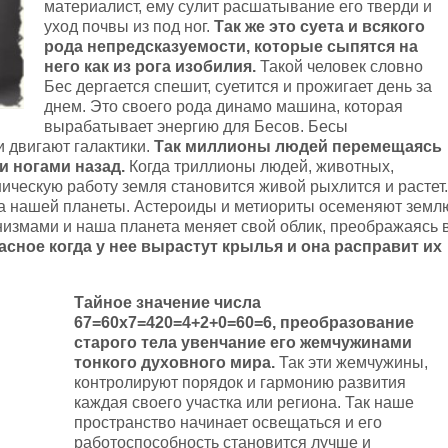
материалист, ему сулит расшатывание его тверди и
уход почвы из под ног.
Так же это суета и всякого
рода непредсказуемости, которые сыпятся на
него как из рога изобилия.
Такой человек словно
Бес дергается спешит, суетится и прожигает день за
днем. Это своего рода динамо машина, которая
вырабатывает энергию для Бесов. Бесы
 двигают галактики.
Так миллионы людей перемещаясь
и ногами назад.
Когда триллионы людей, животных,
ическую работу земля становится живой рыхлится и растет.
ра нашей планеты. Астероиды и метиориты осеменяют земл
измами и наша планета меняет свой облик, преображаясь 
асное когда у нее вырастут крылья и она расправит их
Тайное значение числа
67=60х7=420=4+2+0=60=6, преобразование
старого тела увенчание его жемчужинами
тонкого духовного мира.
Так эти жемчужины,
контролируют порядок и гармонию развития
каждая своего участка или региона. Так наше
пространство начинает освещаться и его
работоспособность становится лучше и