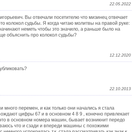
22.05.2022
игорьевич. Вы отвечали посетителю что мизинец отвечает
то колокол судьбы. Я когда читаю молитвы на правой руке:
ачинают неметь чтобы это значило, а раньше было на
ще объяснить про колокол судьбы?
12.12.2020
публиковать?
22.10.2013
и много перемен, и как только они начались я стала
вождают цифры 67 и в основном 4 8 9 , конечно привлекает
 это в основном номера машин, бывает возникнит передо
ваюсь что и сзади и впереди машины с похожими
 немного успокоилась т.к. стала рассматривать как знак к