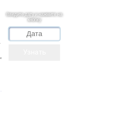
Введите дату и нажмите на
кнопку
т
ч