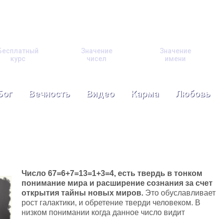
Бесплатный
Значение
Значение
курс
чисел
имени
Бог
Вечность
Видео
Карма
Любовь
Число 67=6+7=13=1+3=4, есть твердь в тонком
понимание мира и расширение сознания за счет
открытия тайны новых миров.
Это обуславливает
рост галактики, и обретение тверди человеком. В
низком понимании когда данное число видит