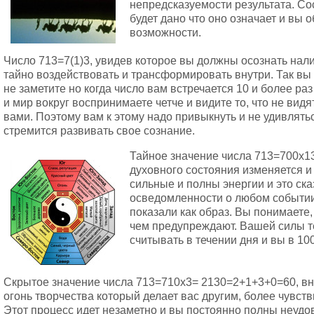
непредсказуемости результата. Со
будет дано что оно означает и вы
возможности.
Число 713=7(1)3, увидев которое вы должны осознать нали
тайно воздействовать и трансформировать внутри. Так вы 
не заметите но когда число вам встречается 10 и более раз
и мир вокруг воспринимаете четче и видите то, что не вид
вами. Поэтому вам к этому надо привыкнуть и не удивлят
стремится развивать свое сознание.
Тайное значение числа 713=700х1
духовного состояния изменяется и
сильные и полны энергии и это ск
осведомленности о любом событии
показали как образ. Вы понимаете, 
чем предупреждают. Вашей силы т
считывать в течении дня и вы в 1
Скрытое значение числа 713=710х3= 2130=2+1+3+0=60, вн
огонь творчества который делает вас другим, более чувст
Этот процесс идет незаметно и вы постоянно полны неуд