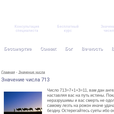
Консультация
Бесплатный
Значен
специалиста
курс
чисел
Бессмертие
Сонник
Бог
Вечность
Главная
Значение числа
Значение числа 713
Число 713=7+1+3=11, вам дан анге
наставляя вас на путь истины. Пок
неразрушимы и вас смерть не одоле
самому лезть на рожон иначе удача
бездну. Остерегайтесь суеты ибо о