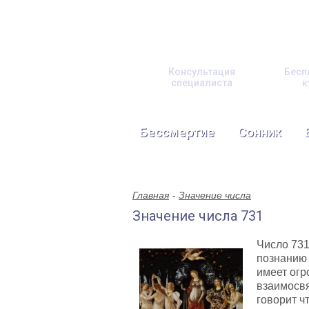
Консультация
Бесп
специалиста
к
Бессмертие
Сонник
Главная
Значение числа
Значение числа 731
Число 731
познанию 
имеет огр
взаимосвя
говорит ч