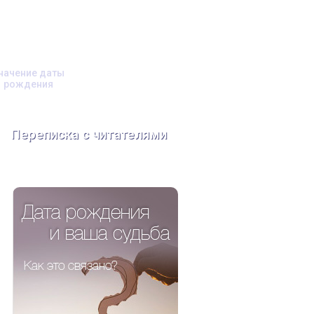
начение даты
рождения
Переписка с читателями