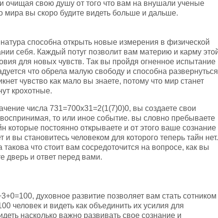
и очищая свою душу от того что вам на внушали ученые
о мира вы скоро будите видеть больше и дальше.
я натура способна открыть новые измерения в физической
ании себя. Каждый потуг позволит вам материю и карму это
ловия для новых чувств. Так вы пройдя огненное испытание
адуется что обрела малую свободу и способна развернуться
икнет чувство как мало вы знаете, потому что мир станет
нут крохотные.
ачение числа 731=700х31=2(1(7)0)0, вы создаете свои
воспринимая, то или иное событие. вы словно пребываете
йн которые постоянно открываете и от этого ваше сознание
т и вы становитесь человеком для которого теперь тайн нет.
 такова что стоит вам сосредоточится на вопросе, как вы
е дверь и ответ перед вами.
+0=100, духовное развитие позволяет вам стать сотником
00 человек и видеть как объединить их усилия для
идеть насколько важно развивать свое сознание и