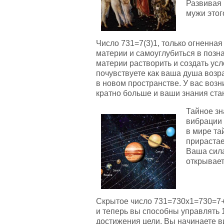
Развивая 
мужи этог
Число 731=7(3)1, только огненна
материи и самоуглубиться в позн
материи растворить и создать ус
почувствуете как ваша душа возр
в новом пространстве. У вас возн
кратно больше и ваши знания ста
Тайное зн
вибрации 
в мире та
прирастае
Ваша сила
открывает
Скрытое число 731=730х1=730=7+3
и теперь вы способны управлять 1
достижения цели. Вы начинаете в