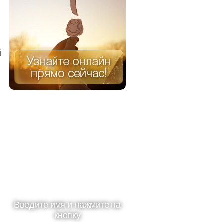
й
Введите имя и нажмите на
кнопку