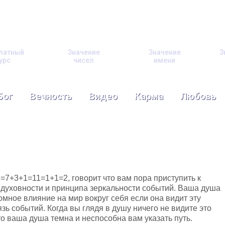
латный
Значение
Значение
З
урс
чисел
имени
Бог
Вечность
Видео
Карма
Любовь
=7+3+1=11=1+1=2, говорит что вам пора приступить к
духовности и принципа зеркальности событий. Ваша душа
омное влияние на мир вокруг себя если она видит эту
зь событий. Когда вы глядя в душу ничего не видите это
то ваша душа темна и неспособна вам указать путь.