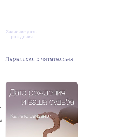
Значение даты
рождения
Переписка с читателями
т
м