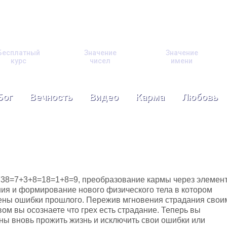
Бесплатный
Значение
Значение
курс
чисел
имени
Бог
Вечность
Видео
Карма
Любовь
738=7+3+8=18=1+8=9, преобразование кармы через элемен
ия и формирование нового физического тела в котором
ены ошибки прошлого. Пережив мгновения страдания свои
ом вы осознаете что грех есть страдание. Теперь вы
ы вновь прожить жизнь и исключить свои ошибки или