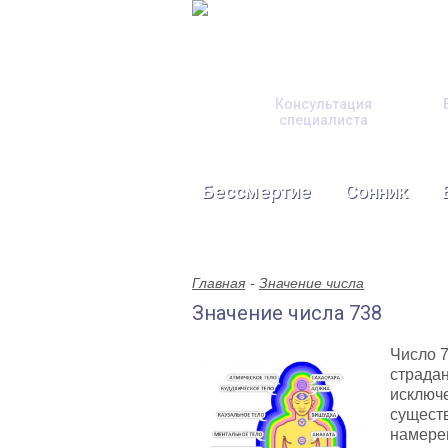
Консультация
специалиста
Бессмертие
Сонник
Главная
Значение числа
Значение числа 738
Число 
страдан
исключ
существ
намерен