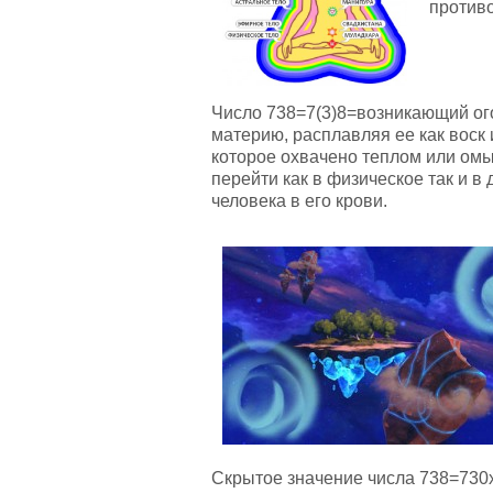
противо
Число 738=7(3)8=возникающий ого
материю, расплавляя ее как воск 
которое охвачено теплом или омы
перейти как в физическое так и в 
человека в его крови.
Скрытое значение числа 738=730