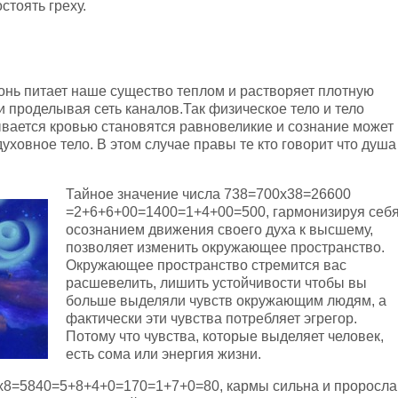
стоять греху.
нь питает наше существо теплом и растворяет плотную
и проделывая сеть каналов.Так физическое тело и тело
вается кровью становятся равновеликие и сознание может
духовное тело. В этом случае правы те кто говорит что душа
Тайное значение числа 738=700х38=26600
=2+6+6+00=1400=1+4+00=500, гармонизируя себ
осознанием движения своего духа к высшему,
позволяет изменить окружающее пространство.
Окружающее пространство стремится вас
расшевелить, лишить устойчивости чтобы вы
больше выделяли чувств окружающим людям, а
фактически эти чувства потребляет эгрегор.
Потому что чувства, которые выделяет человек,
есть сома или энергия жизни.
х8=5840=5+8+4+0=170=1+7+0=80, кармы сильна и проросла