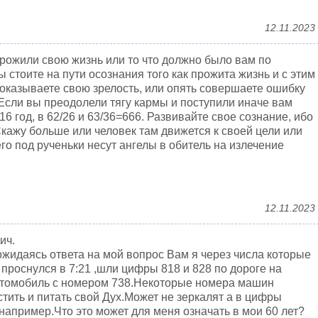
12.11.2023
 прожили свою жизнь или то что должно было вам по
 стоите на пути осознания того как прожита жизнь и с этим
оказываете свою зрелость, или опять совершаете ошибку
 Если вы преодолели тягу кармы и поступили иначе вам
16 год, в 62/26 и 63/36=666. Развивайте свое сознание, ибо
Скажу больше или человек там движется к своей цели или
его под рученьки несут ангелы в обитель на излечение
12.11.2023
ич.
жидаясь ответа на мой вопрос Вам я через числа которые
 проснулся в 7:21 ,шли цифры 818 и 828 по дороге на
автомобиль с номером 738.Некоторые номера машин
астить и питать свой Дух.Может не зеркалят а в цифры
например.Что это может для меня означать в мои 60 лет?