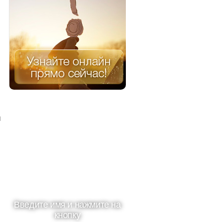
я
Введите имя и нажмите на
кнопку