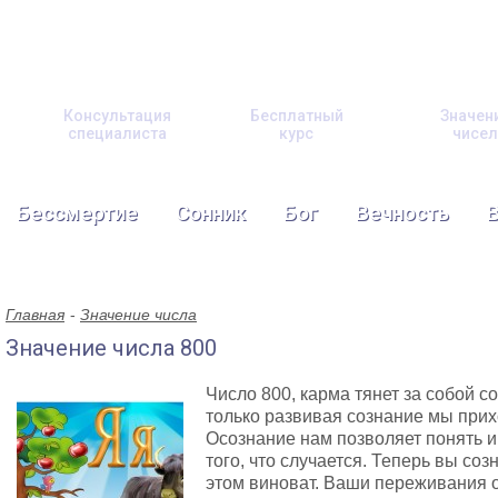
Консультация
Бесплатный
Значен
специалиста
курс
чисел
Бессмертие
Сонник
Бог
Вечность
Главная
Значение числа
Значение числа 800
Число 800, карма тянет за собой с
только развивая сознание мы прих
Осознание нам позволяет понять 
того, что случается. Теперь вы соз
этом виноват. Ваши переживания 