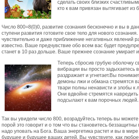
сделать своих близких счастливым
кто к вам привязан вытягивает из б
Число 800=8(0)0, развитие сознания бесконечно и вы в д
ступени развития готовите свое тело для нового сознания.
чувствительно и даже приближение негативных явлений р
известно. Ваше предчувствие обо всем вас будет предупр
станет в 10 раз дольше. Ваше прежнее сознание умирает и
Теперь сбросив грубую оболочку с
вибрации вы просто задыхаетесь в 
раздражает и угнетает.Вы понимает
демоны лжи и обмана стремятся ва
твари полны ненависти и злобы к 
Они вдвойне стремятся навредить
подсылают к вам порочных людей.
Так вы увидели число 800, возрадуйтесь теперь вы можете
порой это говорит и о том что вы становитесь беззащитны
надо уповать на Бога. Ваша энергетика растет и вы в мир
будущее и будущее ваших детей. Вы чувствуете, как любо