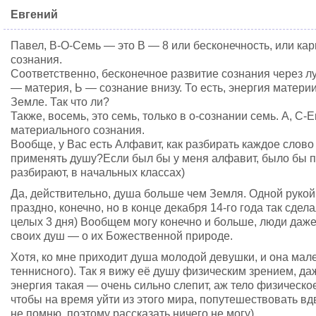
Евгений
Павел, В-О-Семь — это В — 8 или бесконечность, или кар
сознания.
Соответственно, бесконечное развитие сознания через лу
— материя, Ь — сознание внизу. То есть, энергия матери
Земле. Так что ли?
Также, восемь, это семь, только в о-сознании семь. А, С-Е
материального сознания.
Вообще, у Вас есть Алфавит, как разбирать каждое слово
применять душу?Если был бы у меня алфавит, было бы пр
разбирают, в начальных классах)
Да, действительно, душа больше чем Земля. Одной рукой
праздно, конечно, но в конце декабря 14-го года так сде
целых 3 дня) Вообщем могу конечно и больше, люди даж
своих душ — о их Божественной природе.
Хотя, ко мне приходит душа молодой девушки, и она мал
теннисного). Так я вижу её душу физическим зрением, даж
энергия такая — очень сильно слепит, аж тело физическое
чтобы на время уйти из этого мира, попутешествовать вд
не помню, поэтому рассказать ничего не могу)