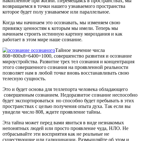
накопленное при жизни. Перемещаясь в пространствах, мы
возвращаемся в точки нашего узнаваемого пространства
которое будет полу узнаваемое или параллельное.
Когда мы начинаем это осознавать, мы изменяем свою
привязку ценностям к которым мы имели. Теперь мы
начинаем строить истинную картину мироздания и как
работает в этом мире наше сознание.
Тайное значение числа
808=800х8=6400=1000, совершенство развития и осознание
мироустройства. Развитие трех тел сознания и концентрация
этого совершенного сознания на проявленной реальности
позволяет нам в любой точке вновь восстанавливать свою
телесную сущность.
Это и будет основа для теллепорта человека обладающего
совершенным сознанием. Недоразвитое сознание неспособно
будет экспортироваться но способно будет пребывать в этих
пространствах с целью получения опыта духа. Так если вы
увидели число 808, ждите проявление тайны.
Эта тайна может перед вами явиться в виде незнакомых
непонятных людей или просто проявление чуда, НЛО. Не
отбрасывайте эти восприятия как не реальные не
существующие или галюцинации. Размышляйте об этом и