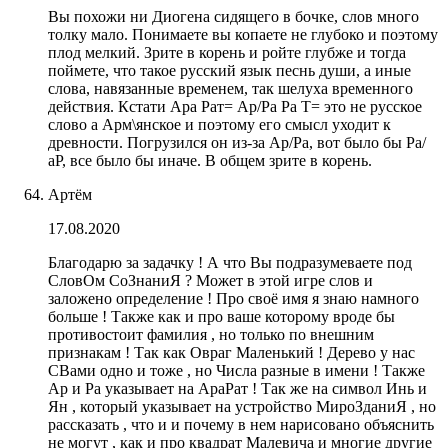
Вы похожи ни Диогена сидящего в бочке, слов много
толку мало. Понимаете вы копаете не глубоко и поэтому
плод мелкий. Зрите в корень и ройте глубже и тогда
поймете, что такое русский язык песнь души, а иные
слова, навязанные временем, так шелуха временного
действия. Кстати Ара Рат= Ар/Ра Ра Т= это не русское
слово а Арм\янское и поэтому его смысл уходит к
древности. Погрузился он из-за Ар/Ра, вот было бы Ра/
аР, все было бы иначе. В общем зрите в корень.
Артём
17.08.2020
Благодарю за задачку ! А что Вы подразумеваете под
СловОм СоЗнаниЯ ? Может в этой игре слов и
заложено определение ! Про своё имя я знаю намного
больше ! Также как и про ваше которому вроде бы
противостоит фамилия , но только по внешним
признакам ! Так как Овраг Маленький ! Дерево у нас
СВами одно и тоже , но Числа разные в имени ! Также
Ар и Ра указывает на АраРат ! Так же на символ Инь и
Ян , который указывает на устройство МироЗданиЯ , но
рассказать , что и и почему в нем нарисовано объяснить
не могут , как и про квадрат Малевича и многие другие