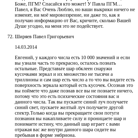
Боже, ПГМ? Спасайся кто может! У Павла ПГМ…
Павел, я Вас Очень Люблю, но ваши выкрики ничего не
изменят, ни моё мировоззрение, ни даже то, как я
получаю информацию от Вас, кричите, сколько Вашей
Душе угодно, на меня это не подействует.
Ширяев Павел Григорьевич
14.03.2014
Евгений, у каждого числа есть 10 000 значений и если
вы узнали часть то прекрасно, осталось познать
остальные. Представьте шар обклеен снаружи
кусочками зеркал и их множество не тысячи а
триллионы и сам шар есть число а то что вы видите есть
поверхность зеркала который есть кусочек. Осознав это
вы поймете что даже познав все вы не познаете ничего,
потому что это есть психические состояния вас и
данного числа. Так вы пускаете синий луч получаете
синий свет, пускаете желтый луч получаете другой
спектр.Только когда вы прекращаете свои потуги
познания вы накапливаете силу и проницаете шар и
понимаете истину, что данный шар играет с вами
отражая вас же внутри данного шара сидите вы
пребывая в форме эмбриона.