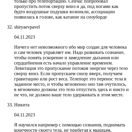
только про телепортацию. Сейчас попробовал
пропустить поток сверху вниз и да, под ногами как
будто воздушные подушки возникли, ассоциации
появилась в голове, как катание на сноуборде
shiryaevpavel
04.11.2023
Ничего нет невозможного ибо мир создан для человека
и сам человек управляет им. Надо развивать сознание,
чтобы понять ускорение и замедление дыхания или
сердцебиения есть начало управление временем.
Левитация это пропускание потоков энергии через тело
сверху вниз. Если пропускаем снизу вверх, получаем
гравитацию или рост веса. Телепорт это перенос тела в
заданное место, и чтобы мгновенно оно там очутилось,
в мгновенно должны это тело отпустить здесь и никто и
не что, не должно ваше тело удерживать в этом месте.
Никита
04.11.2023
Я научился например с помощью сознания, поднимать
конечности своего тела, не прибегая к мышцам,