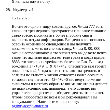
Я написал вам в почту
shiryaevpavel
15.12.2023
Во сне это одно в миру совсем другое. Числа 777 есть
ключи от трехмерного пространства или ваше сознание
стало готово проникать в более глубокие сны и
выносить оттуда информацию. Все дело в вас осталось
освоить осознанное сновидение и вы получите
возможность жить во сне как наяву. Числа 8, 88, 888
очень настораживают и это значит что вы делаете нечто
такое что активно прирастает тело греха и когда придет
8888 это энергия потребляется болезнью Рак. Ваш код
рождения 1+7+0+9+1+9+8+7=42, опасайтесь вам грозит
опасность в 42,5 года вас испытывают на зрелость и
если вы не станете к жизни относится более осознано,
то может случится это. 42=4+2=6 вас ведут по жизни
силы тьмы и поэтому обратите внимание что вы делаете
по принуждению как привычка, а что сознано вы
управляете процессом и выбираете делать это или нет.
Чтобы разобраться во всем я бы рекомендовал вам
консультацию. Напишите мне на почту:
pgshiryaev@yandex.ru