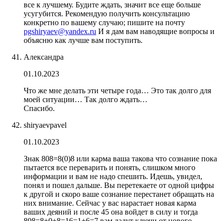
все к лучшему. Будите ждать, значит все еще больше
усугубится. Рекомендую получить консультацию
конкретно по вашему случаю; пишите на почту
pgshiryaev@yandex.ru
И я дам вам наводящие вопросы и
объясню как лучше вам поступить.
Александра
01.10.2023
Что же мне делать эти четыре года… Это так долго для
моей ситуации… Так долго ждать…
Спасибо.
shiryaevpavel
01.10.2023
Знак 808=8(0)8 или карма ваша такова что сознание пока
пытается все переварить и понять, слишком много
информации и вам не надо спешить. Идешь, увидел,
понял и пошел дальше. Вы перетекаете от одной цифры
к другой и скоро ваше сознание перестанет обращать на
них внимание. Сейчас у вас нарастает новая карма
ваших деяний и после 45 она войдет в силу и тогда
808=8+0+8=16=1+6=7 вам дадут ключи от нового