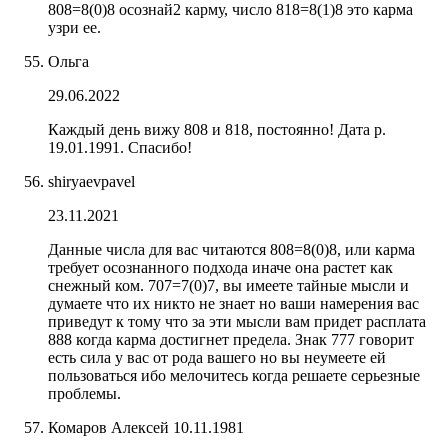
808=8(0)8 осознай2 карму, число 818=8(1)8 это карма
узри ее.
Ольга
29.06.2022
Каждый день вижу 808 и 818, постоянно! Дата р.
19.01.1991. Спасибо!
shiryaevpavel
23.11.2021
Данные числа для вас читаются 808=8(0)8, или карма
требует осознанного подхода иначе она растет как
снежный ком. 707=7(0)7, вы имеете тайные мысли и
думаете что их никто не знает но ваши намерения вас
приведут к тому что за эти мысли вам придет расплата
888 когда карма достигнет предела. Знак 777 говорит
есть сила у вас от рода вашего но вы неумеете ей
пользоваться ибо мелочитесь когда решаете серьезные
проблемы.
Комаров Алексей 10.11.1981