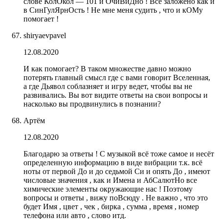
слове КолОкол — 101 и ОчиВиДно ! Всё заложено как и
в СинГулЯрнОсть ! Не мне меня судить , что и кОМу
помогает !
shiryaevpavel
12.08.2020
И как помогает? В таком множестве давно можно
потерять главный смысл где с вами говорит Вселенная,
а где Дьявол соблазняет и игру ведет, чтобы вы не
развивались. Вы вот видите ответы на свои вопросы и
насколько вы продвинулись в познании?
Артём
12.08.2020
Благодарю за ответы ! С музыкой всё тоже самое и несёт
определенную информацию в виде вибрации т.к. всё
ноты от первой До и до седьмой Си и опять До , имеют
числовые значения , как и Имена и АбСалютНо все
химические элементы окружающие нас ! Поэтому
вопросы и ответы , вижу поВсюду . Не важно , что это
будет Имя , цвет , чек , бирка , сумма , время , номер
телефона или авто , слово итд.