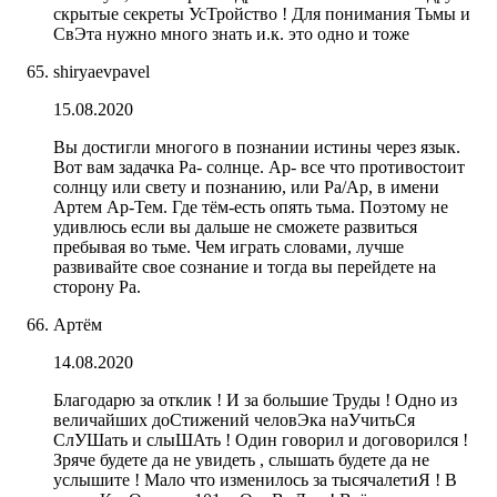
скрытые секреты УсТройство ! Для понимания Тьмы и
СвЭта нужно много знать и.к. это одно и тоже
shiryaevpavel
15.08.2020
Вы достигли многого в познании истины через язык.
Вот вам задачка Ра- солнце. Ар- все что противостоит
солнцу или свету и познанию, или Ра/Ар, в имени
Артем Ар-Тем. Где тём-есть опять тьма. Поэтому не
удивлюсь если вы дальше не сможете развиться
пребывая во тьме. Чем играть словами, лучше
развивайте свое сознание и тогда вы перейдете на
сторону Ра.
Артём
14.08.2020
Благодарю за отклик ! И за большие Труды ! Одно из
величайших доСтижений человЭка наУчитьСя
СлУШать и слыШАть ! Один говорил и договорился !
Зряче будете да не увидеть , слышать будете да не
услышите ! Мало что изменилось за тысячалетиЯ ! В